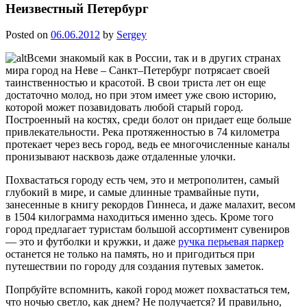
Неизвестный Петербург
Posted on
06.06.2012
by
Sergey
Всеми знакомый как в России, так и в других странах
мира город на Неве – Санкт–Петербург потрясает своей
таинственностью и красотой. В свои триста лет он еще
достаточно молод, но при этом имеет уже свою историю,
которой может позавидовать любой старый город.
Построенный на костях, среди болот он придает еще больше
привлекательности. Река протяженностью в 74 километра
протекает через весь город, ведь ее многочисленные каналы
пронизывают насквозь даже отдаленные улочки.
Похвастаться городу есть чем, это и метрополитен, самый
глубокий в мире, и самые длинные трамвайные пути,
занесенные в книгу рекордов Гиннеса, и даже малахит, весом
в 1504 килограмма находиться именно здесь. Кроме того
город предлагает туристам большой ассортимент сувениров
— это и футболки и кружки, и даже
ручка перьевая паркер
останется не только на память, но и пригодиться при
путешествии по городу для создания путевых заметок.
Попрбуйте вспомнить, какой город может похвастаться тем,
что ночью светло, как днем? Не получается? И правильно,