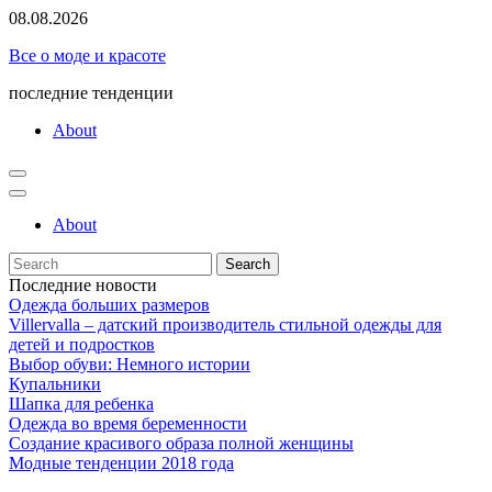
Skip
08.08.2026
to
Все о моде и красоте
content
последние тенденции
About
About
Search
for:
Последние новости
Одежда больших размеров
Villervalla – датский производитель стильной одежды для
детей и подростков
Выбор обуви: Немного истории
Купальники
Шапка для ребенка
Одежда во время беременности
Создание красивого образа полной женщины
Модные тенденции 2018 года