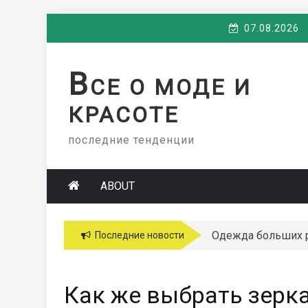
Skip
07.08.2026
to
content
В
СЕ О МОДЕ И
КРАСОТЕ
последние тенденции
ABOUT
Одежда больших 
Последние новости
Как же выбрать зерк