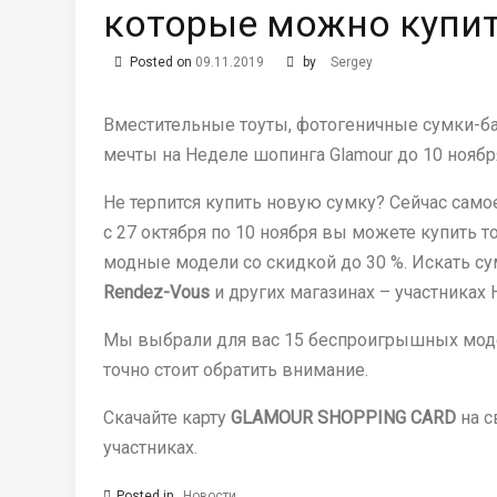
которые можно купит
Posted on
09.11.2019
by
Sergey
Вместительные тоуты, фотогеничные сумки-ба
мечты на Неделе шопинга Glamour до 10 ноябр
Не терпится купить новую сумку? Сейчас само
с 27 октября по 10 ноября вы можете купить т
модные модели со скидкой до 30 %. Искать с
Rendez-Vous
и других магазинах – участниках
Мы выбрали для вас 15 беспроигрышных моде
точно стоит обратить внимание.
Скачайте карту
GLAMOUR SHOPPING CARD
на с
участниках.
Posted in
Новости