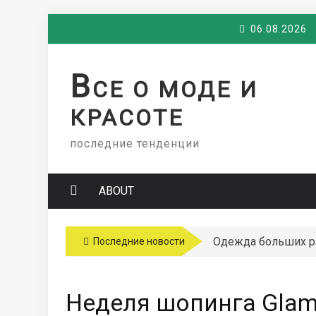
Skip
06.08.2026
to
content
В
СЕ О МОДЕ И
КРАСОТЕ
последние тенденции
ABOUT
Одежда больших 
Последние новости
Неделя шопинга Glam