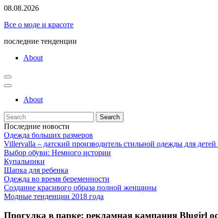
Skip
08.08.2026
to
Все о моде и красоте
content
последние тенденции
About
About
Search
for:
Последние новости
Одежда больших размеров
Villervalla – датский производитель стильной одежды для детей
Выбор обуви: Немного истории
Купальники
Шапка для ребенка
Одежда во время беременности
Создание красивого образа полной женщины
Модные тенденции 2018 года
Прогулка в парке: рекламная кампания Blugirl ос