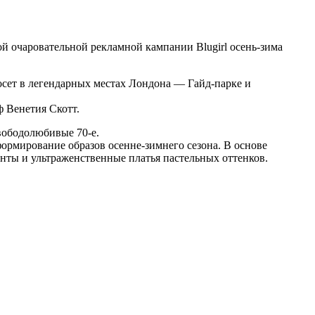
й очаровательной рекламной кампании Blugirl осень-зима
осет в легендарных местах Лондона — Гайд-парке и
ф Венетия Скотт.
вободолюбивые 70-е.
ормирование образов осенне-зимнего сезона. В основе
ты и ультраженственные платья пастельных оттенков.