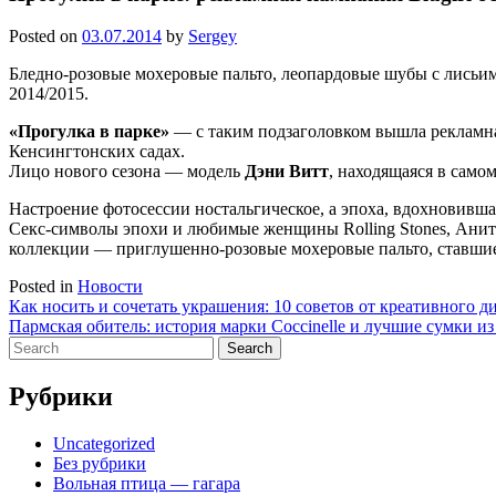
Posted on
03.07.2014
by
Sergey
Бледно-розовые мохеровые пальто, леопардовые шубы с лисьим
2014/2015.
«Прогулка в парке»
— с таким подзаголовком вышла рекламн
Кенсингтонских садах.
Лицо нового сезона — модель
Дэни Витт
, находящаяся в само
Настроение фотосессии ностальгическое, а эпоха, вдохновивш
Секс-символы эпохи и любимые женщины Rolling Stones, Анита
коллекции — приглушенно-розовые мохеровые пальто, ставшие
Posted in
Новости
Навигация
Как носить и сочетать украшения: 10 советов от креативного д
Пармская обитель: история марки Coccinelle и лучшие сумки и
по
Search
записям
for:
Рубрики
Uncategorized
Без рубрики
Вольная птица — гагара