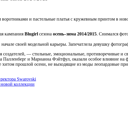
 воротниками и пастельные платья с кружевным принтом в ново
ая кампания
Blugirl
сезона
осень–зима 2014/2015
. Снимался фот
м начале своей модельной карьеры. Запечатлела девушку фотогра
ая создателей, — стильные, эмоциональные, противоречивые и с
 Палленберг и Марианна Фэйтфул, оказали особое влияние на ф
 хитом прошлой осени, не выходящие из моды леопардовые прин
иректора Swarovski
з новой коллекции