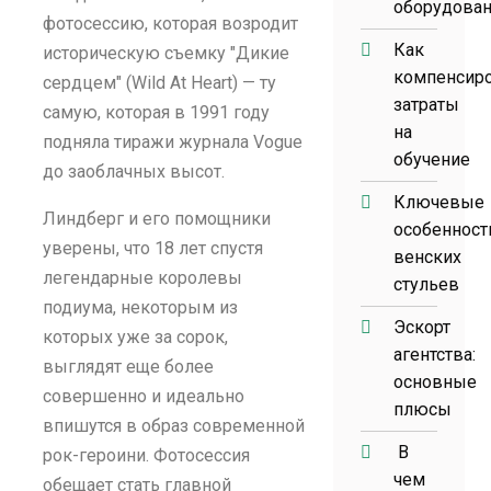
оборудова
фотосессию, которая возродит
Как
историческую съемку "Дикие
компенсир
сердцем" (Wild At Heart) — ту
затраты
самую, которая в 1991 году
на
подняла тиражи журнала Vogue
обучение
до заоблачных высот.
Ключевые
Линдберг и его помощники
особенност
уверены, что 18 лет спустя
венских
легендарные королевы
стульев
подиума, некоторым из
Эскорт
которых уже за сорок,
агентства:
выглядят еще более
основные
совершенно и идеально
плюсы
впишутся в образ современной
В
рок-героини. Фотосессия
чем
обещает стать главной