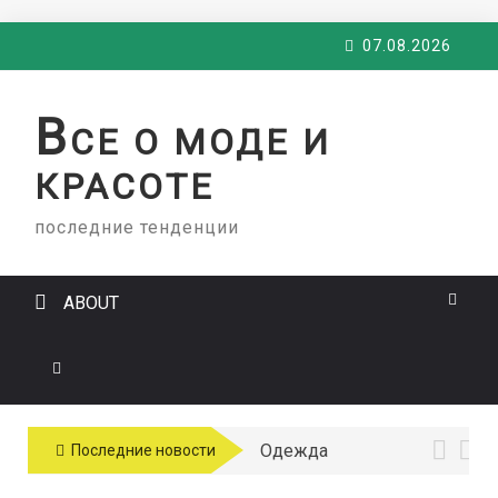
Skip
07.08.2026
to
content
В
СЕ О МОДЕ И
КРАСОТЕ
последние тенденции
ABOUT
Одежда
Последние новости
больших