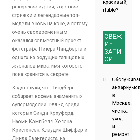
красивый}
рокерские куртки, короткие
iTable?
стрижки и легендарные топ-
модели вновь на коне, а потому
очень своевременным
СВЕЖ
оказался совместный проект
ИЕ
фотографа Питера Линдберга и
ЗАПИ
одного из ведущих глянцевых
СИ
журналов мира, имя которого
пока хранится в секрете.
Обслужива
аквариумо
Ходят слухи, что Линдберг
в
собирает восемь знаменитых
Москве:
супермоделей 1990-х, среди
чистка,
которых Синди Кроуфорд,
уход
Наоми Кэмпбелл, Хелена
и
Кристенсен, Клаудия Шиффер и
ремонт
Линда Евангелиста, на