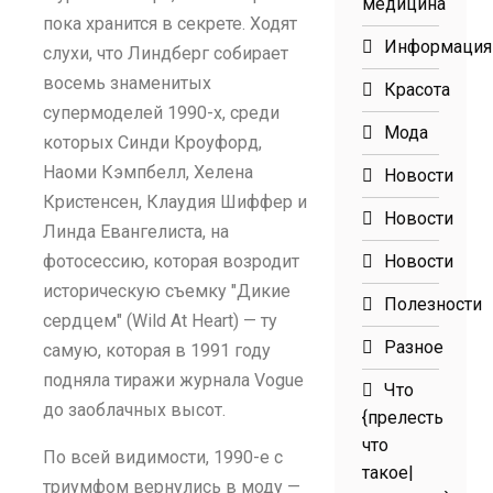
медицина
пока хранится в секрете. Ходят
Информация
слухи, что Линдберг собирает
восемь знаменитых
Красота
супермоделей 1990-х, среди
Мода
которых Синди Кроуфорд,
Наоми Кэмпбелл, Хелена
Новости
Кристенсен, Клаудия Шиффер и
Новости
Линда Евангелиста, на
фотосессию, которая возродит
Новости
историческую съемку "Дикие
Полезности
сердцем" (Wild At Heart) — ту
Разное
самую, которая в 1991 году
подняла тиражи журнала Vogue
Что
до заоблачных высот.
{прелесть
что
По всей видимости, 1990-е с
такое|
триумфом вернулись в моду —