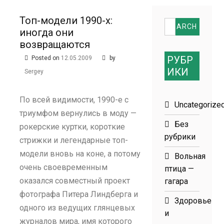
размеров
Топ-модели 1990-х:
Search
иногда они
for:
возвращаются
РУБР
Posted on
12.05.2009
by
ИКИ
Sergey
По всей видимости, 1990-е с
Uncategorize
триумфом вернулись в моду —
Без
рокерские куртки, короткие
рубрики
стрижки и легендарные топ-
модели вновь на коне, а потому
Вольная
очень своевременным
птица —
оказался совместный проект
гагара
фотографа Питера Линдберга и
Здоровье
одного из ведущих глянцевых
и
журналов мира, имя которого