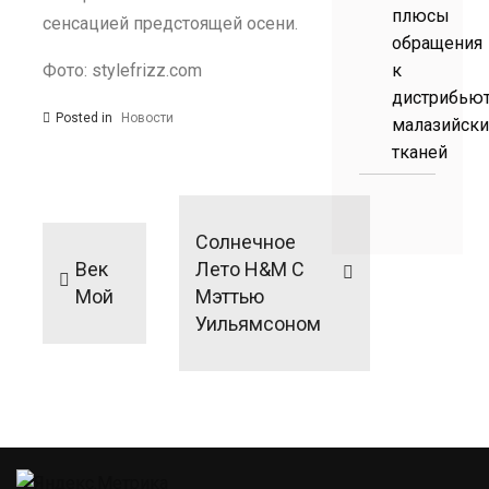
плюсы
сенсацией предстоящей осени.
обращения
Фото: stylefrizz.com
к
дистрибью
Posted in
Новости
малазийски
тканей
Навигация
по
Солнечное
записям
Век
Лето H&M С
Мой
Мэттью
Уильямсоном