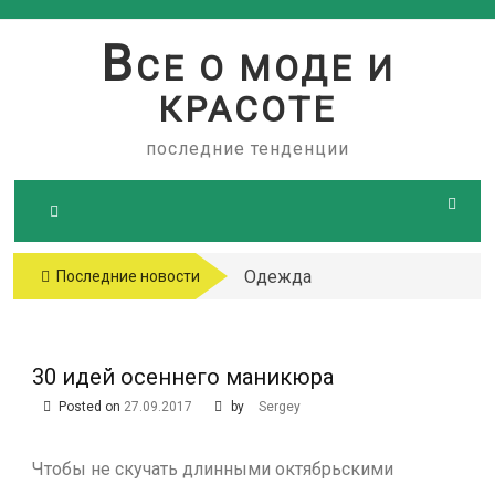
Skip
to
В
СЕ О МОДЕ И
content
КРАСОТЕ
последние тенденции
Одежда
Последние новости
больших
размеров
30 идей осеннего маникюра
Posted on
27.09.2017
by
Sergey
Чтобы не скучать длинными октябрьскими