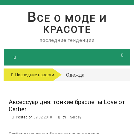
Skip
to
В
СЕ О МОДЕ И
content
КРАСОТЕ
последние тенденции
Одежда
Последние новости
больших
размеров
Аксессуар дня: тонкие браслеты Love от
Cartier
Posted on
09.02.2018
by
Sergey