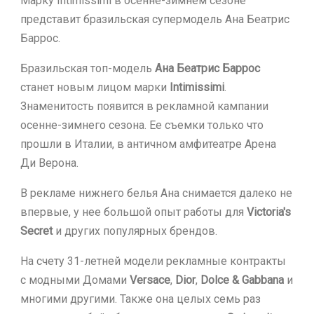
Марку Intimissimi в осенне-зимнем сезоне
представит бразильская супермодель Ана Беатрис
Баррос.
Бразильская топ-модель
Ана Беатрис Баррос
станет новым лицом марки
Intimissimi
.
Знаменитость появится в рекламной кампании
осенне-зимнего сезона. Ее съемки только что
прошли в Италии, в античном амфитеатре Арена
Ди Верона.
В рекламе нижнего белья Ана снимается далеко не
впервые, у нее большой опыт работы для
Victoria's
Secret
и других популярных брендов.
На счету 31-летней модели рекламные контракты
с модными Домами
Versace
,
Dior
,
Dolce & Gabbana
и
многими другими. Также она целых семь раз