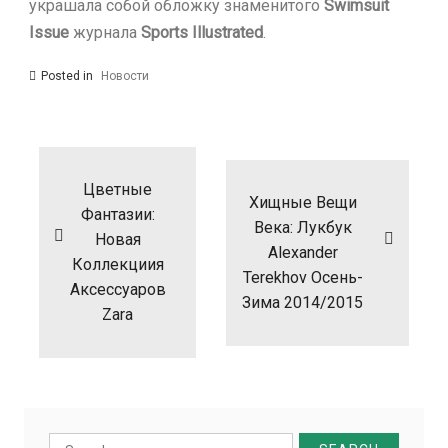
украшала собой обложку знаменитого
Swimsuit
Issue
журнала
Sports Illustrated
.
Posted in
Новости
Навигация
по
записям
Цветные
Хищные Вещи
Фантазии:
Века: Лукбук
Новая
Alexander
Коллекциия
Terekhov Осень-
Аксессуаров
Зима 2014/2015
Zara
Search