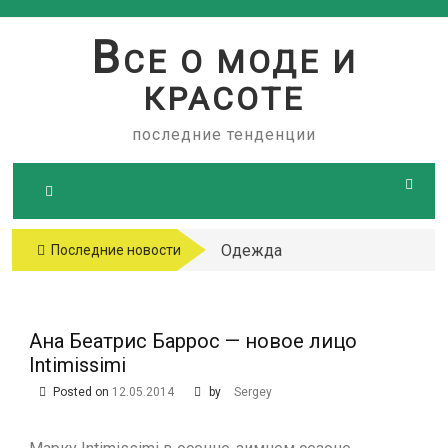
Skip
to
В
СЕ О МОДЕ И
content
КРАСОТЕ
последние тенденции
Одежда
Последние новости
больших
размеров
Ана Беатрис Баррос — новое лицо
Intimissimi
Posted on
12.05.2014
by
Sergey