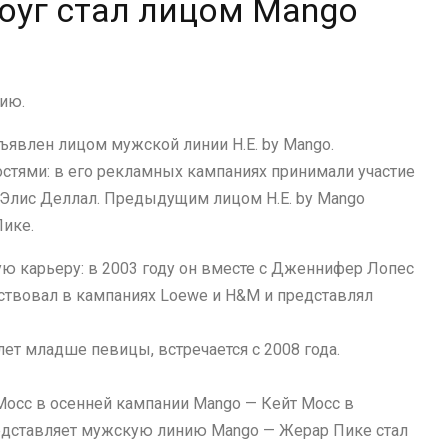
оуг стал лицом Mango
ию.
явлен лицом мужской линии H.E. by Mango.
остями: в его рекламных кампаниях принимали участие
, Элис Деллал. Предыдущим лицом H.E. by Mango
ике.
 карьеру: в 2003 году он вместе с Дженнифер Лопес
частвовал в кампаниях Loewe и H&M и представлял
лет младше певицы, встречается с 2008 года.
осс в осенней кампании Mango — Кейт Мосс в
едставляет мужскую линию Mango — Жерар Пике стал