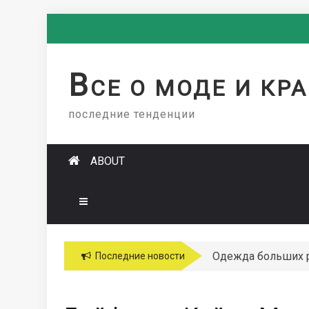
Skip
to
content
В
СЕ О МОДЕ И КР
последние тенденции
ABOUT
Одежда больших 
Последние новости