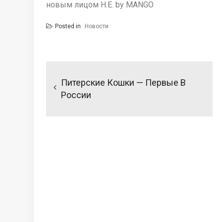
новым лицом H.E. by MANGO
Posted in
Новости
Навигация
по
Питерские Кошки — Первые В
записям
России