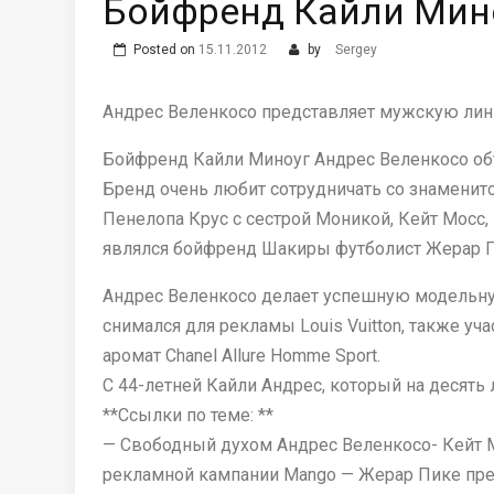
Бойфренд Кайли Мин
Posted on
15.11.2012
by
Sergey
Андрес Веленкосо представляет мужскую лин
Бойфренд Кайли Миноуг Андрес Веленкосо объ
Бренд очень любит сотрудничать со знаменит
Пенелопа Крус с сестрой Моникой, Кейт Мосс
являлся бойфренд Шакиры футболист Жерар П
Андрес Веленкосо делает успешную модельную
снимался для рекламы Louis Vuitton, также у
аромат Chanel Allure Homme Sport.
С 44-летней Кайли Андрес, который на десять 
**Ссылки по теме: **
— Свободный духом Андрес Веленкосо- Кейт М
рекламной кампании Mango — Жерар Пике пр