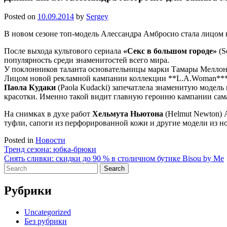
Posted on
10.09.2014
by
Sergey
В новом сезоне топ-модель Алессандра Амбросио стала лицом 
После выхода культового сериала
«Секс в большом городе»
(S
популярность среди знаменитостей всего мира.
У поклонников таланта основательницы марки Тамары Меллон (T
Лицом новой рекламной кампании коллекции **L.A.Woman****Ta
Паола Кудаки
(Paola Kudacki) запечатлела знаменитую модель
красотки. Именно такой видит главную героиню кампании сам
На снимках в духе работ
Хельмута Ньютона
(Helmut Newton) 
туфли, сапоги из перфорированной кожи и другие модели из н
Posted in
Новости
Навигация
Тренд сезона: юбка-брюки
Снять сливки: скидки до 90 % в столичном бутике Bisou by Me
по
Search
записям
for:
Рубрики
Uncategorized
Без рубрики