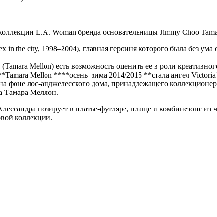
коллекции L.A. Woman бренда основательницы Jimmy Choo Tamar
ex in the city, 1998–2004), главная героиня которого была без у
amara Mellon) есть возможность оценить ее в роли креативного
mara Mellon ****осень–зима 2014/2015 **стала ангел Victoria’
 на фоне лос-анджелесского дома, принадлежащего коллекционеру
а Тамара Меллон.
Алессандра позирует в платье-футляре, плаще и комбинезоне из
овой коллекции.