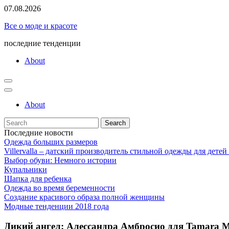
Skip
07.08.2026
to
Все о моде и красоте
content
последние тенденции
About
About
Search
for:
Последние новости
Одежда больших размеров
Villervalla – датский производитель стильной одежды для детей
Выбор обуви: Немного истории
Купальники
Шапка для ребенка
Одежда во время беременности
Создание красивого образа полной женщины
Модные тенденции 2018 года
Дикий ангел: Алессандра Амбросио для Tamara Me