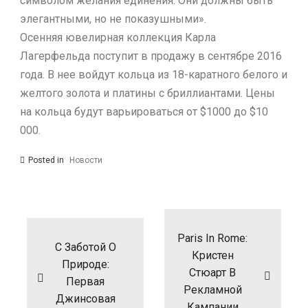
символом желания единения. Они должны быть
элегантными, но не показушными».
Осенняя ювелирная коллекция Карла
Лагерфельда поступит в продажу в сентябре 2016
года. В нее войдут кольца из 18-каратного белого и
желтого золота и платины с бриллиантами. Цены
на кольца будут варьироваться от $1000 до $10
000.
Posted in
Новости
Навигация
по
записям
Paris In Rome:
С Заботой О
Кристен
Природе:
Стюарт В
Первая
Рекламной
Джинсовая
Кампании