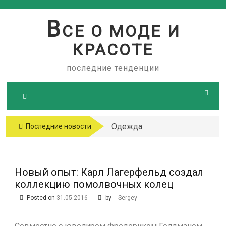
Skip
to
В
СЕ О МОДЕ И
content
КРАСОТЕ
последние тенденции
Одежда
Последние новости
больших
размеров
Новый опыт: Карл Лагерфельд создал
коллекцию помолвочных колец
Posted on
31.05.2016
by
Sergey