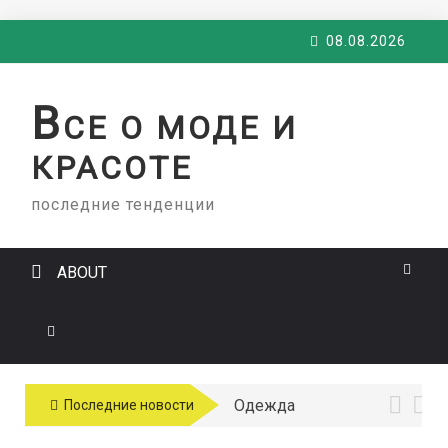
Skip
08.08.2026
to
content
В
СЕ О МОДЕ И
КРАСОТЕ
последние тенденции
ABOUT
Одежда
Последние новости
больших