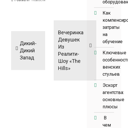
Posted in
Новости
оборудова
Как
Навигация
компенсир
затраты
по
Вечеринка
на
записям
Девушек
обучение
Дикий-
Из
Дикий
Ключевые
Реалити-
Запад
особенност
Шоу «The
венских
Hills»
стульев
Эскорт
агентства:
основные
плюсы
В
чем