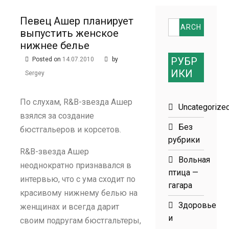
размеров
Певец Ашер планирует
Search
выпустить женское
for:
нижнее белье
РУБР
Posted on
14.07.2010
by
ИКИ
Sergey
По слухам, R&B-звезда Ашер
Uncategorize
взялся за создание
Без
бюстгальеров и корсетов.
рубрики
R&B-звезда Ашер
Вольная
неоднократно признавался в
птица —
интервью, что с ума сходит по
гагара
красивому нижнему белью на
Здоровье
женщинах и всегда дарит
и
своим подругам бюстгальтеры,