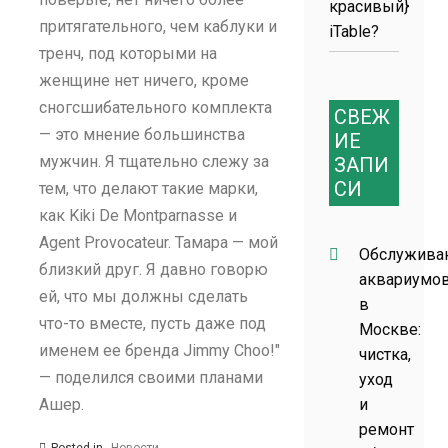
красивый}
притягательного, чем каблуки и
iTable?
тренч, под которыми на
женщине нет ничего, кроме
сногсшибательного комплекта
СВЕЖ
— это мнение большинства
ИЕ
мужчин. Я тщательно слежу за
ЗАПИ
СИ
тем, что делают такие марки,
как Kiki De Montparnasse и
Agent Provocateur. Тамара — мой
Обслужива
близкий друг. Я давно говорю
аквариумо
ей, что мы должны сделать
в
что-то вместе, пусть даже под
Москве:
именем ее бренда Jimmy Choo!"
чистка,
— поделился своими планами
уход
Ашер.
и
ремонт