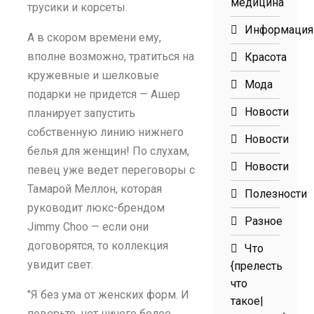
медицина
трусики и корсеты.
Информация
А в скором времени ему,
вполне возможно, тратиться на
Красота
кружевные и шелковые
Мода
подарки не придется — Ашер
Новости
планирует запустить
собственную линию нижнего
Новости
белья для женщин! По слухам,
Новости
певец уже ведет переговоры с
Тамарой Меллон, которая
Полезности
руководит люкс-брендом
Разное
Jimmy Choo — если они
договорятся, то коллекция
Что
увидит свет.
{прелесть
что
"Я без ума от женских форм. И
такое|
поверьте, нет ничего более