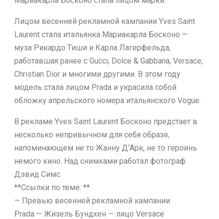
Мариакарла Босконо стала лицом марки.
Лицом весенней рекламной кампании Yves Saint
Laurent стала итальянка Мариакарла Босконо —
муза Рикардо Тиши и Карла Лагерфельда,
работавшая ранее с Gucci, Dolce & Gabbana, Versace,
Christian Dior и многими другими. В этом году
модель стала лицом Prada и украсила собой
обложку апрельского номера итальянского Vogue.
В рекламе Yves Saint Laurent Босконо предстает в
несколько непривычном для себя образе,
напоминающем не то Жанну Д'Арк, не то героинь
немого кино. Над снимками работал фотограф
Дэвид Симс.
**Ссылки по теме: **
— Превью весенней рекламной кампании
Prada — Жизель Бундхен — лицо Versace