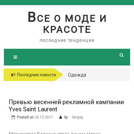
Skip
to
В
СЕ О МОДЕ И
content
КРАСОТЕ
последние тенденции
Одежда
Последние новости
больших
размеров
Превью весенней рекламной кампании
Yves Saint Laurent
Posted on
20.12.2011
by
Sergey