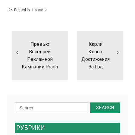
Posted in
Новости
Навигация
по
записям
Превью
Карли
Весенней
Клосс:
Рекламной
Достижения
Кампании Prada
За Год
Search
for:
РУБРИКИ