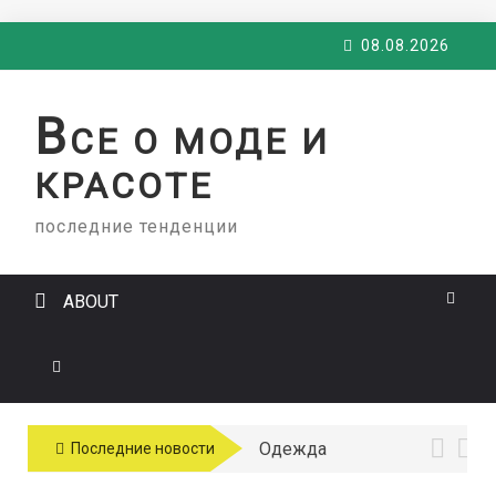
Skip
08.08.2026
to
content
В
СЕ О МОДЕ И
КРАСОТЕ
последние тенденции
ABOUT
Одежда
Последние новости
больших