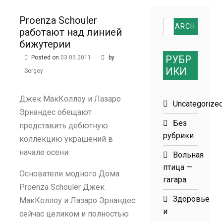
размеров
Proenza Schouler
Search
работают над линией
for:
бижутерии
РУБР
Posted on
03.05.2011
by
ИКИ
Sergey
Джек МакКоллоу и Лазаро
Uncategorize
Эрнандес обещают
Без
представить дебютную
рубрики
коллекцию украшений в
начале осени.
Вольная
птица —
Основатели модного Дома
гагара
Proenza Schouler Джек
Здоровье
МакКоллоу и Лазаро Эрнандес
и
сейчас целиком и полностью