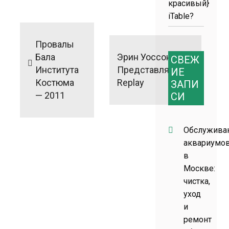
красивый}
iTable?
Навигация
по
Провалы
записям
Бала
Эрин Уоссон
СВЕЖ
Института
Представляет
ИЕ
Костюма
Replay
ЗАПИ
— 2011
СИ
Обслужива
аквариумо
в
Москве:
чистка,
уход
и
ремонт