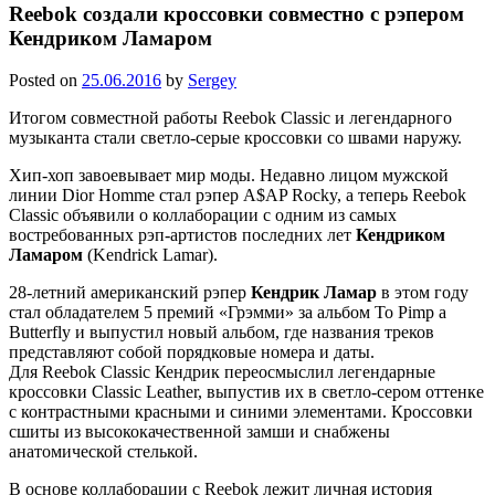
Reebok создали кроссовки совместно с рэпером
Кендриком Ламаром
Posted on
25.06.2016
by
Sergey
Итогом совместной работы Reebok Classic и легендарного
музыканта стали светло-серые кроссовки со швами наружу.
Хип-хоп завоевывает мир моды. Недавно лицом мужской
линии Dior Homme стал рэпер A$AP Rocky, а теперь Reebok
Classic объявили о коллаборации с одним из самых
востребованных рэп-артистов последних лет
Кендриком
Ламаром
(Kendrick Lamar).
28-летний американский рэпер
Кендрик Ламар
в этом году
стал обладателем 5 премий «Грэмми» за альбом To Pimp a
Butterfly и выпустил новый альбом, где названия треков
представляют собой порядковые номера и даты.
Для Reebok Classic Кендрик переосмыслил легендарные
кроссовки Classic Leather, выпустив их в светло-сером оттенке
с контрастными красными и синими элементами. Кроссовки
сшиты из высококачественной замши и снабжены
анатомической стелькой.
В основе коллаборации с Reebok лежит личная история