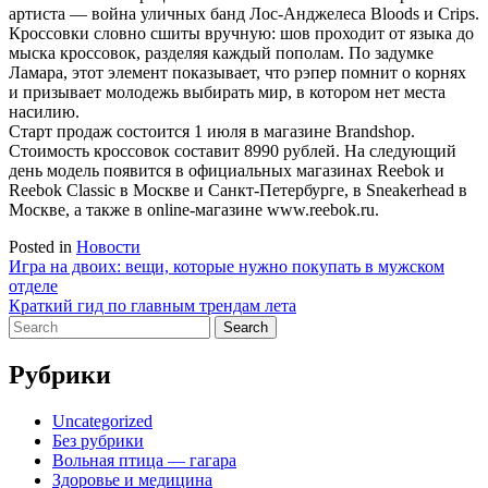
артиста — война уличных банд Лос-Анджелеса Bloods и Crips.
Кроссовки словно сшиты вручную: шов проходит от языка до
мыска кроссовок, разделяя каждый пополам. По задумке
Ламара, этот элемент показывает, что рэпер помнит о корнях
и призывает молодежь выбирать мир, в котором нет места
насилию.
Старт продаж состоится 1 июля в магазине Brandshop.
Стоимость кроссовок составит 8990 рублей. На следующий
день модель появится в официальных магазинах Reebok и
Reebok Classic в Москве и Санкт-Петербурге, в Sneakerhead в
Москве, а также в online-магазине www.reebok.ru.
Posted in
Новости
Навигация
Игра на двоих: вещи, которые нужно покупать в мужском
отделе
по
Краткий гид по главным трендам лета
записям
Search
for:
Рубрики
Uncategorized
Без рубрики
Вольная птица — гагара
Здоровье и медицина