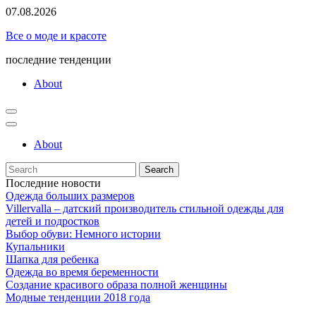
Skip
07.08.2026
to
Все о моде и красоте
content
последние тенденции
About
About
Search
for:
Последние новости
Одежда больших размеров
Villervalla – датский производитель стильной одежды для
детей и подростков
Выбор обуви: Немного истории
Купальники
Шапка для ребенка
Одежда во время беременности
Создание красивого образа полной женщины
Модные тенденции 2018 года