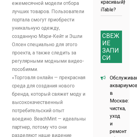
красивый}
ежемесячной модели отбора
iTable?
лучших товаров. Пользователи
портала смогут приобрести
уникальную одежду,
СВЕЖ
созданную Мэри-Кейт и Эшли
ИЕ
Олсен специально для этого
ЗАПИ
проекта, а также следить за
СИ
регулярными модными видео-
пособиями.
«Торговля онлайн — прекрасная
Обслужива
аквариумо
среда для создания нового
в
бренда, который свяжет моду и
Москве:
высококачественный
чистка,
потребительский опыт
уход
воедино. BeachMint — идеальный
и
партнер, потому что они
ремонт
разделяют наше видение