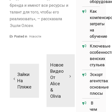
оборудова
бренда и имеют все ресурсы и
Как
талант для того, чтобы его
компенсир
реализовать», — рассказала
затраты
Эшли Олсен.
на
обучение
Posted in
Новости
Ключевые
особенност
Навигация
венских
по
Новое
стульев
записям
Видео
Зайки
Эскорт
От
На
агентства:
Alice
Пляже
основные
&
плюсы
Olivia
В
чем