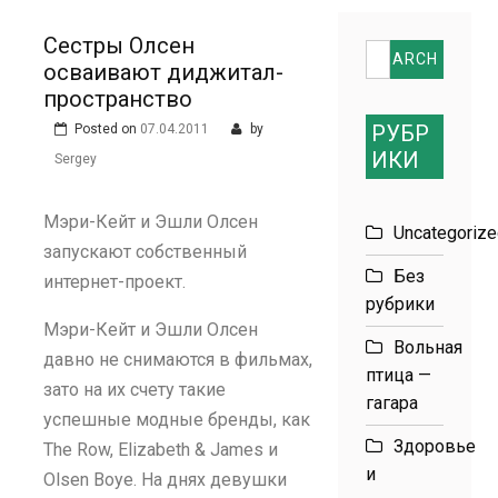
размеров
Сестры Олсен
Search
осваивают диджитал-
for:
пространство
РУБР
Posted on
07.04.2011
by
ИКИ
Sergey
Мэри-Кейт и Эшли Олсен
Uncategoriz
запускают собственный
Без
интернет-проект.
рубрики
Мэри-Кейт и Эшли Олсен
Вольная
давно не снимаются в фильмах,
птица —
зато на их счету такие
гагара
успешные модные бренды, как
Здоровье
The Row, Elizabeth & James и
и
Olsen Boye. На днях девушки