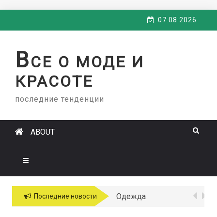
Skip
07.08.2026
to
content
В
СЕ О МОДЕ И
КРАСОТЕ
последние тенденции
ABOUT
Одежда
Последние новости
больших