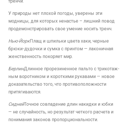
тренчи.
У природы нет плохой погоды, уверены эти
модницы, для которых ненастье – лишний повод
продемонстрировать свое умение носить тренч.
Нью-Йорк
Плащ и шпильки цвета хаки, черные
брюки-дудочки и сумка с принтом — лаконичная
женственность покоряет мир.
Берлин
Длинное прорезиненное паль­то с трикотаж­
ным воротником и короткими рукавами — новое
доказательство того, что противоположности
притягиваются.
Сидней
Точное совпа­дение длин накидки и юбки
— не случайность, но результат четкого расчета и
понимания законов пропорциональности.