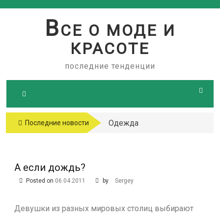
Skip
to
В
СЕ О МОДЕ И
content
КРАСОТЕ
последние тенденции
Одежда
Последние новости
больших
размеров
А если дождь?
Posted on
06.04.2011
by
Sergey
Девушки из разных мировых столиц выбирают