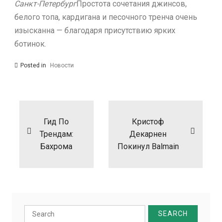
Санкт-Петербург
Простота сочетания джинсов,
белого топа, кардигана и песочного тренча очень
изысканна — благодаря присутствию ярких
ботинок.
Posted in
Новости
Навигация
по
записям
Гид По
Кристоф
Трендам:
Декарнен
Бахрома
Покинул Balmain
Search