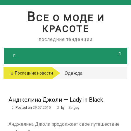
Skip
to
В
СЕ О МОДЕ И
content
КРАСОТЕ
последние тенденции
Одежда
Последние новости
больших
размеров
Анджелина Джоли — Lady in Black
Posted on
29.07.2010
by
Sergey
Анджелина Джоли продолжает свое путешествие