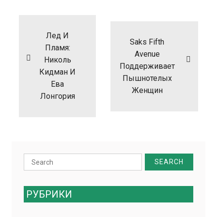
Навигация
по
записям
Лед И
Saks Fifth
Пламя:
Avenue
Николь
Поддерживает
Кидман И
Пышнотелых
Ева
Женщин
Лонгория
Search
for:
РУБРИКИ