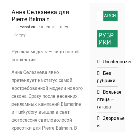
размеров
Анна Селезнева для
Search
Pierre Balmain
for:
Posted on
17.01.2013
by
РУБР
Sergey
ИКИ
Русская модель — лицо новой
коллекции.
Uncategorize
Анна Селезнева явно
Без
претендует на статус самой
рубрики
востребованной модели нового
Вольная
сезона. Сразу после весенних
птица —
рекламных кампаний Blumarine
гагара
и Hunkydory вышла в свет
Здоровье
фотосессия светловолосой
и
красотки для Pierre Balmain. В