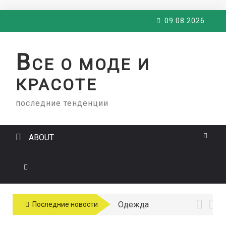
Skip
09.08.2026
to
content
В
СЕ О МОДЕ И
КРАСОТЕ
последние тенденции
ABOUT
Одежда
Последние новости
больших