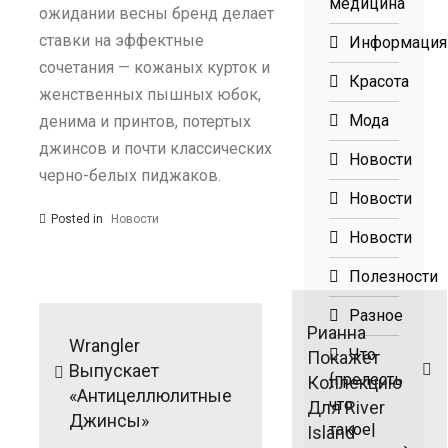
медицина
ожидании весны бренд делает
ставки на эффектные
Информация
сочетания — кожаных курток и
Красота
женственных пышных юбок,
Мода
денима и принтов, потертых
джинсов и почти классических
Новости
черно-белых пиджаков.
Новости
Posted in
Новости
Новости
Полезности
Навигация
Разное
по
Рианна
Wrangler
записям
Что
Покажет
Выпускает
{прелесть
Коллекцию
«антицеллюлитные
что
Для River
Джинсы»
такое|
Island