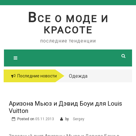
Skip
to
В
СЕ О МОДЕ И
content
КРАСОТЕ
последние тенденции
Одежда
Последние новости
больших
размеров
Аризона Мьюз и Дэвид Боуи для Louis
Vuitton
Posted on
05.11.2013
by
Sergey