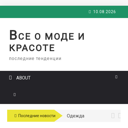
Skip
10.08.2026
to
content
В
СЕ О МОДЕ И
КРАСОТЕ
последние тенденции
ABOUT
Одежда
Последние новости
больших