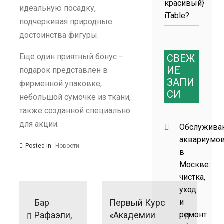
красивый}
идеальную посадку,
iTable?
подчеркивая природные
достоинства фигуры.
Еще один приятный бонус –
СВЕЖ
ИЕ
подарок представлен в
ЗАПИ
фирменной упаковке,
СИ
небольшой сумочке из ткани,
также созданной специально
для акции.
Обслужива
аквариумо
Posted in
Новости
в
Москве:
чистка,
Навигация
уход
по
Бар
Первый Курс
и
записям
Рафаэли,
«Академии
ремонт