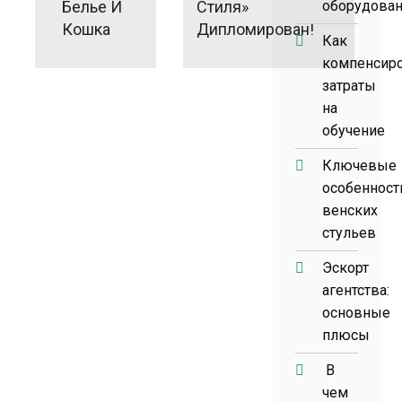
Белье И
Стиля»
оборудова
Кошка
Дипломирован!
Как
компенсир
затраты
на
обучение
Ключевые
особенност
венских
стульев
Эскорт
агентства:
основные
плюсы
В
чем