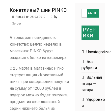
размеров
Кокетливый шик PINKO
Search
Posted on
25.03.2010
by
for:
Sergey
РУБР
ИКИ
Аттракцион невиданного
кокетства: целую неделю в
магазинах PINKO будут
Uncategorize
раздавать белье из кашемира
Без
рубрики
С 25 марта в магазинах Pinko
стартует акция «Кокетливый
Вольная
шик»: при совершении покупки
птица —
на сумму от 12000 рублей в
гагара
подарок можно будет получить
Здоровье
предмет из эксклюзивной
и
серии нижнего белья из