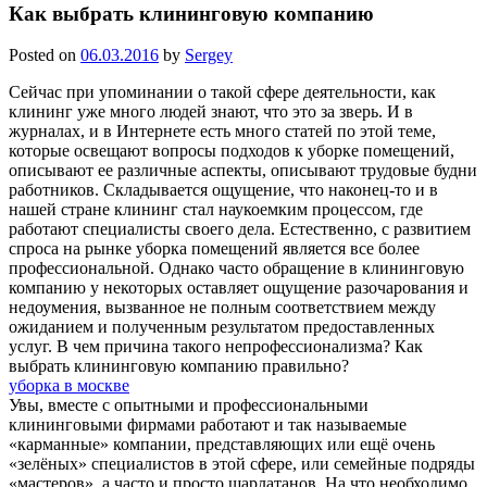
Как выбрать клининговую компанию
Posted on
06.03.2016
by
Sergey
Сейчас при упоминании о такой сфере деятельности, как
клининг уже много людей знают, что это за зверь. И в
журналах, и в Интернете есть много статей по этой теме,
которые освещают вопросы подходов к уборке помещений,
описывают ее различные аспекты, описывают трудовые будни
работников. Складывается ощущение, что наконец-то и в
нашей стране клининг стал наукоемким процессом, где
работают специалисты своего дела. Естественно, с развитием
спроса на рынке уборка помещений является все более
профессиональной. Однако часто обращение в клининговую
компанию у некоторых оставляет ощущение разочарования и
недоумения, вызванное не полным соответствием между
ожиданием и полученным результатом предоставленных
услуг. В чем причина такого непрофессионализма? Как
выбрать клининговую компанию правильно?
уборка в москве
Увы, вместе с опытными и профессиональными
клининговыми фирмами работают и так называемые
«карманные» компании, представляющих или ещё очень
«зелёных» специалистов в этой сфере, или семейные подряды
«мастеров», а часто и просто шарлатанов. На что необходимо