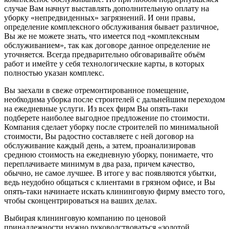
случае Вам начнут выставлять дополнительную оплату на
уборку «непредвиденных» загрязнений. И они правы,
определение комплексного обслуживания бывает различное,
Вы же не можете знать, что имеется под «комплексным
обслуживанием», так как договоре данное определение не
уточняется. Всегда предварительно обговаривайте объём
работ и имейте у себя технологические карты, в которых
полностью указан комплекс.
Вы заехали в свеже отремонтированное помещение,
необходима уборка после строителей с дальнейшим переходом
на ежедневные услуги. Из всех фирм Вы опять-таки
подберете наиболее выгодное предложение по стоимости.
Компания сделает уборку после строителей по минимальной
стоимости, Вы радостно составляете с ней договор на
обслуживание каждый день, а затем, проанализировав
среднюю стоимость на ежедневную уборку, понимаете, что
переплачиваете минимум в два раза, причем качество,
обычно, не самое лучшее. В итоге у вас появляются убытки,
ведь неудобно общаться с клиентами в грязном офисе, и Вы
опять-таки начинаете искать клининговую фирму вместо того,
чтобы сконцентрироваться на ваших делах.
Выбирая клининговую компанию по ценовой
принадлежности нужно руководствоваться «золотой