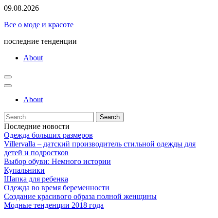
Skip
09.08.2026
to
Все о моде и красоте
content
последние тенденции
About
About
Search
for:
Последние новости
Одежда больших размеров
Villervalla – датский производитель стильной одежды для
детей и подростков
Выбор обуви: Немного истории
Купальники
Шапка для ребенка
Одежда во время беременности
Создание красивого образа полной женщины
Модные тенденции 2018 года