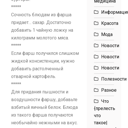
медицина
*****
Информаци
Сочность блюдам из фарша
придает… сахар. Достаточно
Красота
добавить 1 чайную ложку на
Мода
килограмм молотого мяса.
*****
Новости
Если фарш получился слишком
Новости
жидкой консистенции, нужно
Новости
добавить растолченный
отварной картофель.
Полезности
*****
Разное
Для придания пышности и
воздушности фаршу, добавьте
Что
взбитый яичный белок. Блюда
{прелесть
из такого фарша получаются
что
необычайно нежными на вкус.
такое|