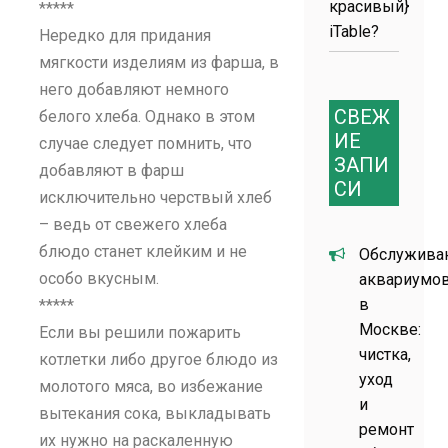
красивый}
*****
iTable?
Нередко для придания
мягкости изделиям из фарша, в
него добавляют немного
СВЕЖ
белого хлеба. Однако в этом
ИЕ
случае следует помнить, что
ЗАПИ
добавляют в фарш
СИ
исключительно черствый хлеб
– ведь от свежего хлеба
блюдо станет клейким и не
Обслужива
особо вкусным.
аквариумо
в
*****
Москве:
Если вы решили пожарить
чистка,
котлетки либо другое блюдо из
уход
молотого мяса, во избежание
и
вытекания сока, выкладывать
ремонт
их нужно на раскаленную