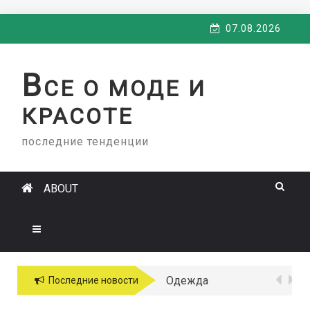
Skip
07.08.2026
to
content
В
СЕ О МОДЕ И
КРАСОТЕ
последние тенденции
ABOUT
Одежда
Последние новости
больших