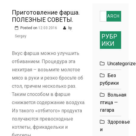
размеров
Приготовление фарша.
Search
ПОЛЕЗНЫЕ СОВЕТЫ.
for:
Posted on
12.03.2016
by
РУБР
Sergey
ИКИ
Вкус фарша можно улучшить
отбиванием. Процедура эта
Uncategoriz
нехитрая – возьмите молотое
Без
мясо в руки и резко бросьте об
рубрики
стол, причем несколько раз.
Таким способом в фарше
Вольная
снижается содержание воздуха.
птица —
гагара
Из такого «отбитого» продукта
получаются превосходные
Здоровье
котлеты, фрикадельки и
и
бургеры.