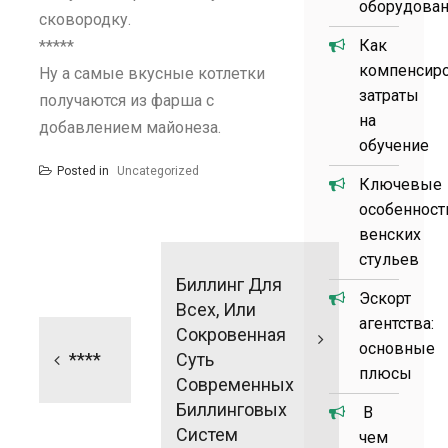
оборудова
сковородку.
Как
*****
компенсир
Ну а самые вкусные котлетки
затраты
получаются из фарша с
на
добавлением майонеза.
обучение
Posted in
Uncategorized
Ключевые
особенност
венских
Навигация
стульев
по
Биллинг Для
Эскорт
записям
Всех, Или
агентства:
Сокровенная
основные
****
Суть
плюсы
Современных
Биллинговых
В
Систем
чем