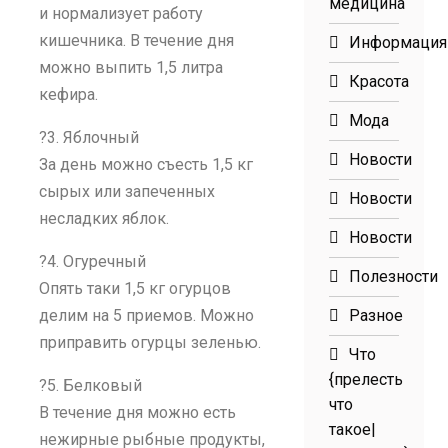
медицина
и нормализует работу
кишечника. В течение дня
Информация
можно выпить 1,5 литра
Красота
кефира.
Мода
?3. Яблочный
Новости
За день можно съесть 1,5 кг
сырых или запеченных
Новости
несладких яблок.
Новости
?4. Огуречный
Полезности
Опять таки 1,5 кг огурцов
делим на 5 приемов. Можно
Разное
приправить огурцы зеленью.
Что
{прелесть
?5. Белковый
что
В течение дня можно есть
такое|
нежирные рыбные продукты,