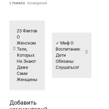
Posted in
Uncategorized
Навигация
по
25 Фактов
записям
О
Женском
✓ Миф О
Теле,
Воспитании:
Которых
Дети
Не Знают
Обязаны
Даже
Слушаться!
Сами
Женщины
Добавить