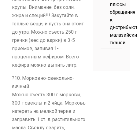
плюсы
крупы. Внимание: без соли,
обращения
жира и специй!!! Закутайте в
к
теплые вещи, и пусть она стоит
дистрибью
до утра. Можно съесть 250 г
малазийски
гречки (вес до варки) в 3-5
тканей
приемов, запивая 1-
процентным кефиром. Всего
кефира можно выпить литр.
?10. Морковно-свекольно-
яичный
Можно съесть 300 г моркови,
300 г свеклы и 2 яйца. Морковь
натереть на мелкой терке и
заправить 1 ст. л. растительного
масла. Свеклу cварить,