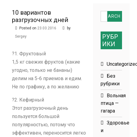
размеров
10 вариантов
Search
разгрузочных дней
for:
Posted on
23.03.2016
by
РУБР
Sergey
ИКИ
?1. Фруктовый
1,5 кг свежих фруктов (какие
Uncategorize
угодно, только не бананы)
Без
делим на 5-6 приемов и едим.
рубрики
Не по графику, а по желанию
Вольная
?2. Кефирный
птица —
Этот разгрузочный день
гагара
пользуется большой
Здоровье
популярностью, потому что
и
эффективен, переносится легко