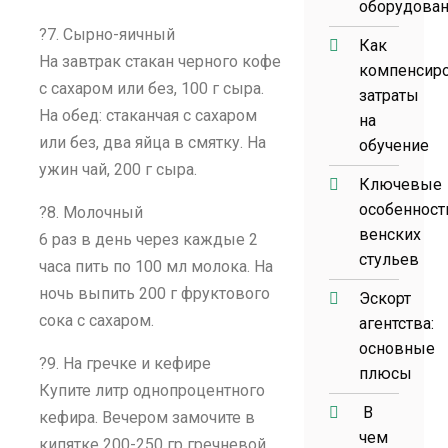
оборудова
?7. Сырно-яичный
Как
На завтрак стакан черного кофе
компенсир
с сахаром или без, 100 г сыра.
затраты
На обед: стаканчая с сахаром
на
или без, два яйца в смятку. На
обучение
ужин чай, 200 г сыра.
Ключевые
особенност
?8. Молочный
венских
6 раз в день через каждые 2
стульев
часа пить по 100 мл молока. На
ночь выпить 200 г фруктового
Эскорт
сока с сахаром.
агентства:
основные
?9. На гречке и кефире
плюсы
Купите литр однопроцентного
В
кефира. Вечером замочите в
чем
кипятке 200-250 гр гречневой