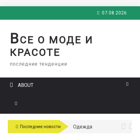
Skip
07.08.2026
to
content
В
СЕ О МОДЕ И
КРАСОТЕ
последние тенденции
ABOUT
Одежда
Последние новости
больших