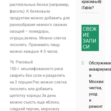
красивый}
растительные белки (например,
iTable?
фасоль). К белковым
продуктам можно добавить для
разнообразия немного свежих
СВЕЖ
овощей – помидоры,
ИЕ
огурцы,зелень. Можно слегка
ЗАПИ
посолить. Принимать пищу
СИ
можно каждые 4-5 часов.
?6. Рисовый
Обслужива
150 г. нешлифованного риса
аквариумо
сварить без соли и разделить
в
Москве:
на 3 порции.Рис можно слегка
чистка,
посолить или добавить
уход
щепотку корицы.За день
и
можно съесть еще яблоко,
ремонт
сладкий перчик, морковку.