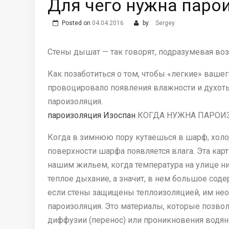
Для чего нужна паро
Posted on
04.04.2016
by
Sergey
Стены дышат — так говорят, подразумевая во
Как позаботиться о том, чтобы «легкие» вашег
провоцировало появления влажности и духот
пароизоляция.
пароизоляция Изоспан
КОГДА НУЖНА ПАРОИ
Когда в зимнюю пору кутаешься в шарф, холо
поверхности шарфа появляется влага. Эта карт
нашим жильем, когда температура на улице ни
теплое дыхание, а значит, в нем большое сод
если стены защищены теплоизоляцией, им нео
пароизоляция. Это материалы, которые позвол
диффузии (перенос) или проникновения водян