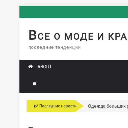
Skip
to
content
В
СЕ О МОДЕ И КР
последние тенденции
ABOUT
Одежда больших 
Последние новости