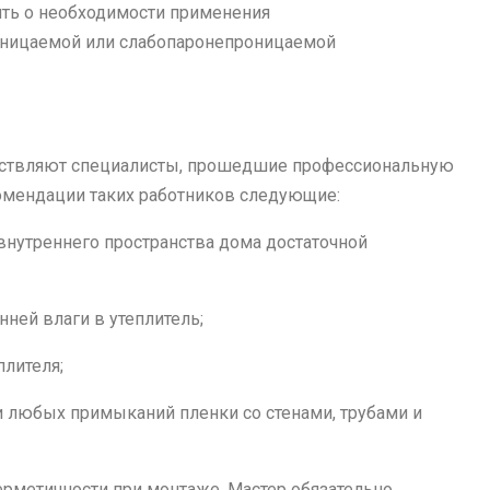
ить о необходимости применения
ницаемой или слабопаронепроницаемой
ствляют специалисты, прошедшие профессиональную
омендации таких работников следующие:
нутреннего пространства дома достаточной
ней влаги в утеплитель;
плителя;
и любых примыканий пленки со стенами, трубами и
ерметичности при монтаже. Мастер обязательно