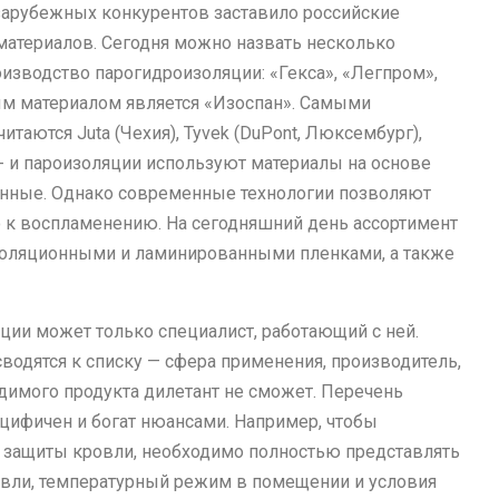
арубежных конкурентов заставило российские
материалов. Сегодня можно назвать несколько
изводство парогидроизоляции: «Гекса», «Легпром»,
ым материалом является «Изоспан». Самыми
аются Juta (Чехия), Tyvek (DuPont, Люксембург),
о- и пароизоляции используют материалы на основе
анные. Однако современные технологии позволяют
 к воспламенению. На сегодняшний день ассортимент
золяционными и ламинированными пленками, а также
ии может только специалист, работающий с ней.
водятся к списку — сфера применения, производитель,
одимого продукта дилетант не сможет. Перечень
ифичен и богат нюансами. Например, чтобы
 защиты кровли, необходимо полностью представлять
овли, температурный режим в помещении и условия