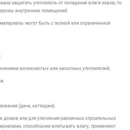
ана защитить утеплитель от попадания влаги извне, то
тороны внутренних помещений.
 материалы могут быть с полной или ограниченной
;
енением волокнистых или насыпных утеплителей;
и;
ования (дачи, коттеджи).
ве домов или для утепления различных строительных
атериалами, способными впитывать влагу, применяют