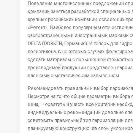
Появление многочисленных предложений от з
компании заняться разработкой специальных 
крупных российских компаний, освоивших про
«Регент». Наиболее популярным отечественн
распространенными иностранными марками счит
DELTA (DORKEN, Германия). И теперь для гидр
полиэтилена, в некоторых случаях фольгиров
сделать материалы с повышенной стойкостью
производимой продукции представлен парои
пленками с металлическим напылением.
Рекомендовать правильный выбор пароизоляц
Несмотря на то что общие параметры выбора с
цена, — охватить и учесть все критерии необх
индивидуальных рекомендаций довольно спец
советовать правильный тип пароизоляции для
планируемую конструкцию, ее слои, уклон кр