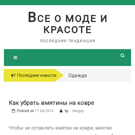
Skip
to
В
СЕ О МОДЕ И
content
КРАСОТЕ
последние тенденции
Одежда
Последние новости
больших
размеров
Как убрать вмятины на ковре
Posted on
17.04.2016
by
Sergey
Чтобы не оставлять вмятин на ковре, многие