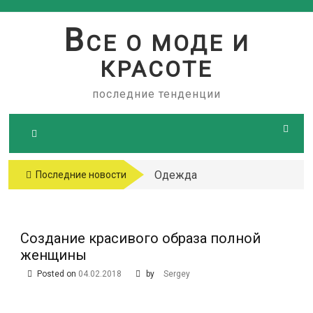
Skip
to
В
СЕ О МОДЕ И
content
КРАСОТЕ
последние тенденции
Одежда
Последние новости
больших
размеров
Создание красивого образа полной
женщины
Posted on
04.02.2018
by
Sergey