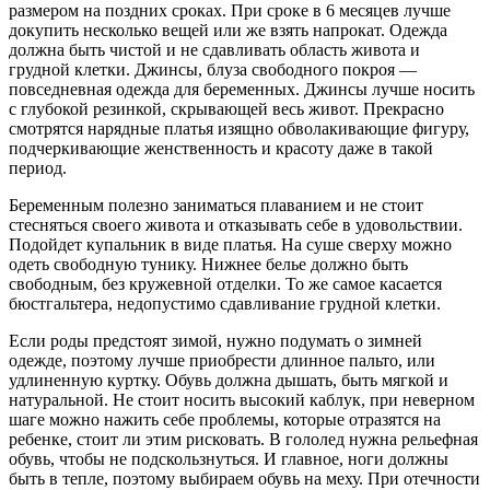
размером на поздних сроках. При сроке в 6 месяцев лучше
докупить несколько вещей или же взять напрокат. Одежда
должна быть чистой и не сдавливать область живота и
грудной клетки. Джинсы, блуза свободного покроя —
повседневная одежда для беременных. Джинсы лучше носить
с глубокой резинкой, скрывающей весь живот. Прекрасно
смотрятся нарядные платья изящно обволакивающие фигуру,
подчеркивающие женственность и красоту даже в такой
период.
Беременным полезно заниматься плаванием и не стоит
стесняться своего живота и отказывать себе в удовольствии.
Подойдет купальник в виде платья. На суше сверху можно
одеть свободную тунику. Нижнее белье должно быть
свободным, без кружевной отделки. То же самое касается
бюстгальтера, недопустимо сдавливание грудной клетки.
Если роды предстоят зимой, нужно подумать о зимней
одежде, поэтому лучше приобрести длинное пальто, или
удлиненную куртку. Обувь должна дышать, быть мягкой и
натуральной. Не стоит носить высокий каблук, при неверном
шаге можно нажить себе проблемы, которые отразятся на
ребенке, стоит ли этим рисковать. В гололед нужна рельефная
обувь, чтобы не подскользнуться. И главное, ноги должны
быть в тепле, поэтому выбираем обувь на меху. При отечности