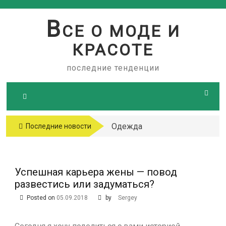
Skip
to
В
СЕ О МОДЕ И
content
КРАСОТЕ
последние тенденции
Одежда
Последние новости
больших
размеров
Успешная карьера жены — повод
развестись или задуматься?
Posted on
05.09.2018
by
Sergey