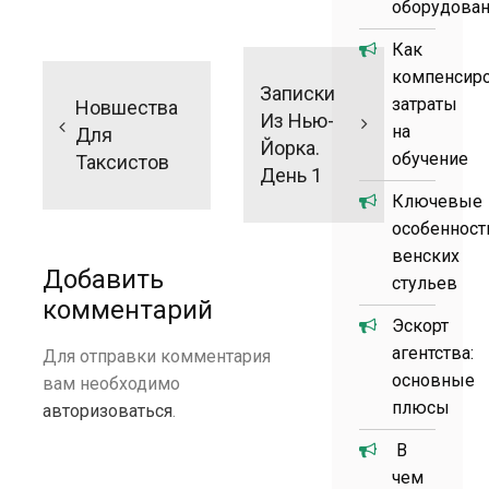
оборудова
Навигация
Как
по
компенсир
Записки
затраты
Новшества
записям
Из Нью-
на
Для
Йорка.
обучение
Таксистов
День 1
Ключевые
особенност
венских
Добавить
стульев
комментарий
Эскорт
агентства:
Для отправки комментария
основные
вам необходимо
плюсы
авторизоваться
.
В
чем