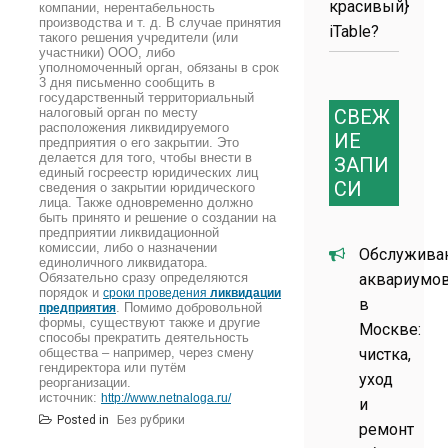
красивый}
компании, нерентабельность
производства и т. д. В случае принятия
iTable?
такого решения учредители (или
участники) ООО, либо
уполномоченный орган, обязаны в срок
3 дня письменно сообщить в
государственный территориальный
налоговый орган по месту
СВЕЖ
расположения ликвидируемого
ИЕ
предприятия о его закрытии. Это
делается для того, чтобы внести в
ЗАПИ
единый госреестр юридических лиц
СИ
сведения о закрытии юридического
лица. Также одновременно должно
быть принято и решение о создании на
предприятии ликвидационной
комиссии, либо о назначении
Обслужива
единоличного ликвидатора.
Обязательно сразу определяются
аквариумо
порядок и
сроки проведения
ликвидации
в
. Помимо добровольной
предприятия
формы, существуют также и другие
Москве:
способы прекратить деятельность
общества – например, через смену
чистка,
гендиректора или путём
уход
реорганизации.
источник:
http://www.netnaloga.ru/
и
Posted in
Без рубрики
ремонт