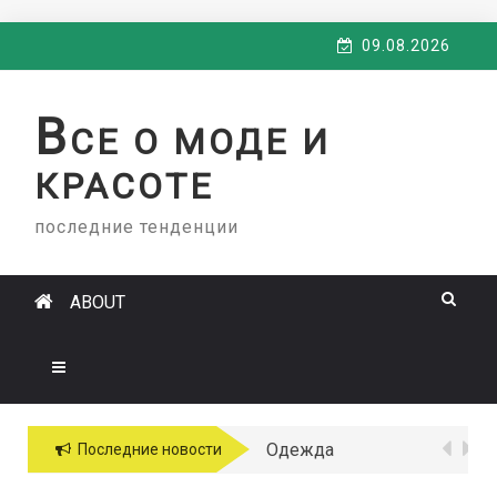
Skip
09.08.2026
to
content
В
СЕ О МОДЕ И
КРАСОТЕ
последние тенденции
ABOUT
Одежда
Последние новости
больших