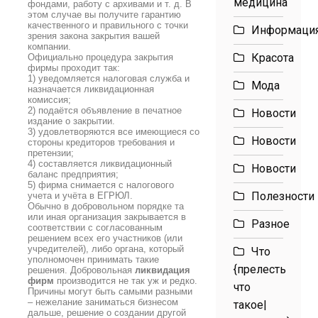
медицина
фондами, работу с архивами и т. д. В
этом случае вы получите гарантию
качественного и правильного с точки
Информаци
зрения закона закрытия вашей
компании.
Красота
Официально процедура закрытия
фирмы проходит так:
1) уведомляется налоговая служба и
Мода
назначается ликвидационная
комиссия;
2) подаётся объявление в печатное
Новости
издание о закрытии.
3) удовлетворяются все имеющиеся со
Новости
стороны кредиторов требования и
претензии;
4) составляется ликвидационный
Новости
баланс предприятия;
5) фирма снимается с налогового
Полезности
учета и учёта в ЕГРЮЛ.
Обычно в добровольном порядке та
или иная организация закрывается в
Разное
соответствии с согласованным
решением всех его участников (или
учредителей), либо органа, который
Что
уполномочен принимать такие
{прелесть
решения. Добровольная
ликвидация
фирм
производится не так уж и редко.
что
Причины могут быть самыми разными
– нежелание заниматься бизнесом
такое|
дальше, решение о создании другой