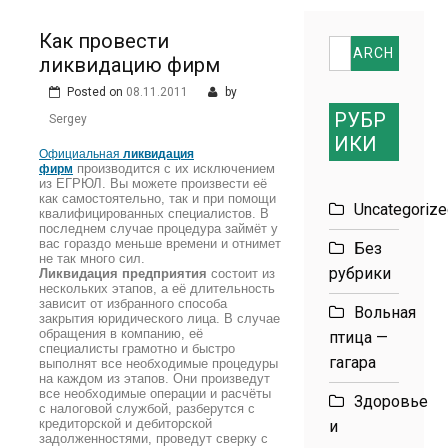
размеров
Как провести
Search
ликвидацию фирм
for:
Posted on
08.11.2011
by
РУБР
Sergey
ИКИ
Официальная
ликвидация
производится с их исключением
фирм
из ЕГРЮЛ. Вы можете произвести её
как самостоятельно, так и при помощи
Uncategoriz
квалифицированных специалистов. В
последнем случае процедура займёт у
вас гораздо меньше времени и отнимет
Без
не так много сил.
рубрики
Ликвидация предприятия
состоит из
нескольких этапов, а её длительность
зависит от избранного способа
Вольная
закрытия юридического лица. В случае
обращения в компанию, её
птица —
специалисты грамотно и быстро
гагара
выполнят все необходимые процедуры
на каждом из этапов. Они произведут
все необходимые операции и расчёты
Здоровье
с налоговой службой, разберутся с
кредиторской и дебиторской
и
задолженностями, проведут сверку с