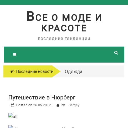
Skip
to
В
СЕ О МОДЕ И
content
КРАСОТЕ
последние тенденции
Одежда
Последние новости
больших
размеров
Путешествие в Нюрберг
Posted on
26.05.2012
by
Sergey