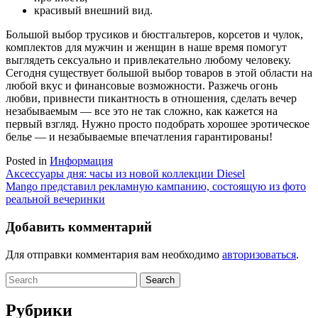
красивый внешний вид.
Большой выбор трусиков и бюстгальтеров, корсетов и чулок,
комплектов для мужчин и женщин в наше время помогут
выглядеть сексуально и привлекательно любому человеку.
Сегодня существует большой выбор товаров в этой области на
любой вкус и финансовые возможности. Разжечь огонь
любви, привнести пикантность в отношения, сделать вечер
незабываемым ― все это не так сложно, как кажется на
первый взгляд. Нужно просто подобрать хорошее эротическое
белье ― и незабываемые впечатления гарантированы!
Posted in
Информация
Навигация
Аксессуары дня: часы из новой коллекции Diesel
Mango представил рекламную кампанию, состоящую из фото
по
реальной вечеринки
записям
Добавить комментарий
Для отправки комментария вам необходимо
авторизоваться
.
Search
for:
Рубрики