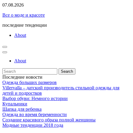
Skip
07.08.2026
to
Все о моде и красоте
content
последние тенденции
About
About
Search
for:
Последние новости
Одежда больших размеров
Villervalla – датский производитель стильной одежды для
детей и подростков
Выбор обуви: Немного истории
Купальники
Шапка для ребенка
Одежда во время беременности
Создание красивого образа полной женщины
Модные тенденции 2018 года