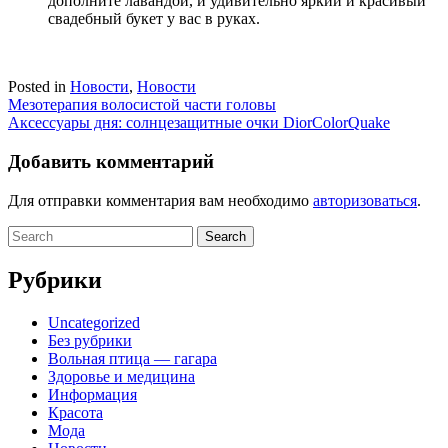
дополните лавандой, и удивительно яркий и красивый
свадебный букет у вас в руках.
Posted in
Новости
,
Новости
Навигация
Мезотерапия волосистой части головы
Аксессуары дня: солнцезащитные очки DiorColorQuake
по
записям
Добавить комментарий
Для отправки комментария вам необходимо
авторизоваться
.
Search
for:
Рубрики
Uncategorized
Без рубрики
Вольная птица — гагара
Здоровье и медицина
Информация
Красота
Мода