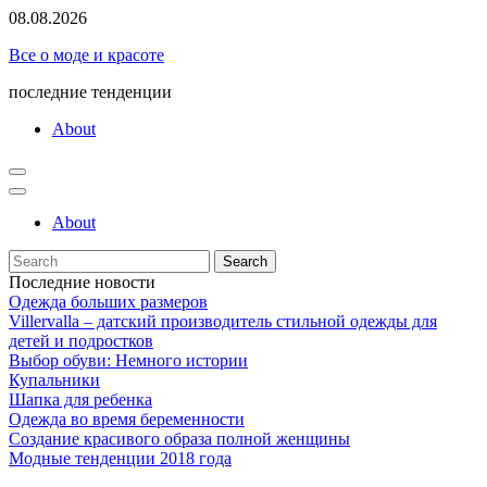
Skip
08.08.2026
to
Все о моде и красоте
content
последние тенденции
About
About
Search
for:
Последние новости
Одежда больших размеров
Villervalla – датский производитель стильной одежды для
детей и подростков
Выбор обуви: Немного истории
Купальники
Шапка для ребенка
Одежда во время беременности
Создание красивого образа полной женщины
Модные тенденции 2018 года