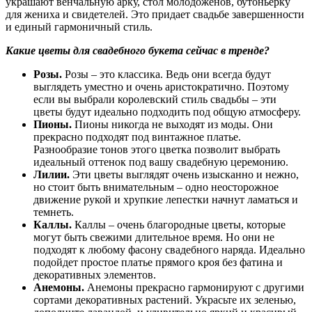
украшают венчальную арку, стол молодоженов, бутоньерку
для жениха и свидетелей. Это придает свадьбе завершенности
и единый гармоничный стиль.
Какие цветы для свадебного букета сейчас в тренде?
Розы.
Розы – это классика. Ведь они всегда будут
выглядеть уместно и очень аристократично. Поэтому
если вы выбрали королевский стиль свадьбы – эти
цветы будут идеально подходить под общую атмосферу.
Пионы.
Пионы никогда не выходят из моды. Они
прекрасно подходят под винтажное платье.
Разнообразие тонов этого цветка позволит выбрать
идеальный оттенок под вашу свадебную церемонию.
Лилии.
Эти цветы выглядят очень изысканно и нежно,
но стоит быть внимательным – одно неосторожное
движение рукой и хрупкие лепестки начнут ламаться и
темнеть.
Каллы.
Каллы – очень благородные цветы, которые
могут быть свежими длительное время. Но они не
подходят к любому фасону свадебного наряда. Идеально
подойдет простое платье прямого кроя без фатина и
декоративных элементов.
Анемоны.
Анемоны прекрасно гармонируют с другими
сортами декоративных растений. Украсьте их зеленью,