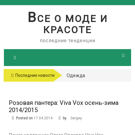
Skip
to
В
СЕ О МОДЕ И
content
КРАСОТЕ
последние тенденции
Одежда
Последние новости
больших
размеров
Розовая пантера: Viva Vox осень-зима
2014/2015
Posted on
17.04.2014
by
Sergey