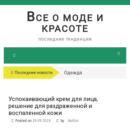
Skip
to
В
СЕ О МОДЕ И
content
КРАСОТЕ
последние тенденции
Одежда
Последние новости
больших
размеров
Успокаивающий крем для лица,
решение для раздраженной и
воспаленной кожи
Posted on
28.09.2024
by
Author