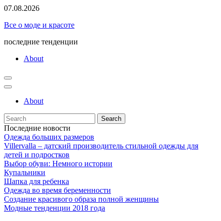
Skip
07.08.2026
to
Все о моде и красоте
content
последние тенденции
About
About
Search
for:
Последние новости
Одежда больших размеров
Villervalla – датский производитель стильной одежды для
детей и подростков
Выбор обуви: Немного истории
Купальники
Шапка для ребенка
Одежда во время беременности
Создание красивого образа полной женщины
Модные тенденции 2018 года