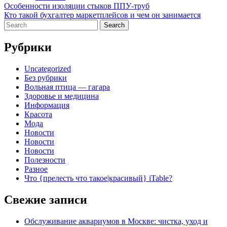
Навигация
Особенности изоляции стыков ППУ-труб
Кто такой бухгалтер маркетплейсов и чем он занимается
по
Search
записям
for:
Рубрики
Uncategorized
Без рубрики
Вольная птица — гагара
Здоровье и медицина
Информация
Красота
Мода
Новости
Новости
Новости
Полезности
Разное
Что {прелесть что такое|красивый} iTable?
Свежие записи
Обслуживание аквариумов в Москве: чистка, уход и