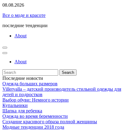
Skip
08.08.2026
to
Все о моде и красоте
content
последние тенденции
About
About
Search
for:
Последние новости
Одежда больших размеров
Villervalla – датский производитель стильной одежды для
детей и подростков
Выбор обуви: Немного истории
Купальники
Шапка для ребенка
Одежда во время беременности
Создание красивого образа полной женщины
Модные тенденции 2018 года