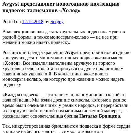
Avgvst представляет новогоднюю коллекцию
подвесок-талисманов «Холод»
Posted on
12.12.2018
by
Sergey
В коллекцию вошли десять хрустальных подвесок-амулетов
разной формы, а также моносерьга-кольцо — на нее при
желании можно надеть подвеску.
Российский бренд украшений
Avgvst
представил новогоднюю
капсулу из десяти минималистичных подвесок-талисманов
«Холод»
. Все изделия выполнены вручную из горного
хрусталя и белого золота и придутся по душе поклонникам
лаконичных украшений. В коллекцию также вошла
моносерьга-кольцо, на которую при желании можно надеть
подвеску.
«Каждая подвеска — это талисман, напоминание о какой-то
важной вещи. Мы взяли древние символы, которые в разное
время были очень значимы у разных народов, и переработали
их форму в свойственной нам минималистичной манере», —
рассказывает основательница бренда
Наталья Брянцева
.
Так, инкрустированная бриллиантом подвеска в форме сердца
в оправе из белого золота — символ открытого и