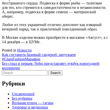
бесстрашного сердца. Подвеска в форме рыбы — талисман
для тех, кто стремится к самодостаточности и независимости.
А, например, подвеска в форме семени — материнский
оберег.
Любое из этих украшений отлично дополнит как изящный
вечерний наряд, так и практичный повседневный образ.
В Москве изделия можно приобрести в магазине «Август», а с
14 декабря — в ЦУМе.
Posted in
Новости
Навигация
Как составить базовый гардероб: запускаем
#GlamFashionМарафон
по
Без страз и перьев: Nebo представляет лукбук новогодней
записям
коллекции
Search
for:
Рубрики
Uncategorized
Без рубрики
Вольная птица — гагара
Здоровье и медицина