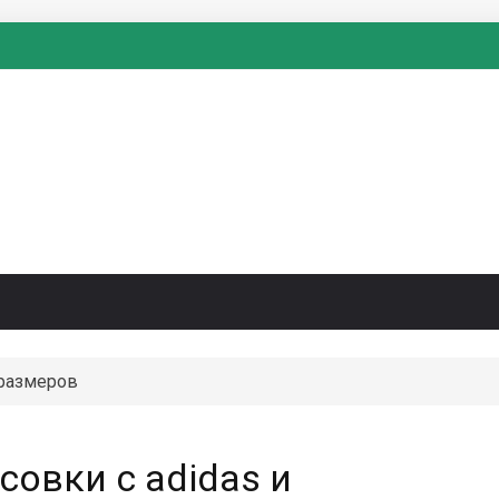
размеров
совки с adidas и