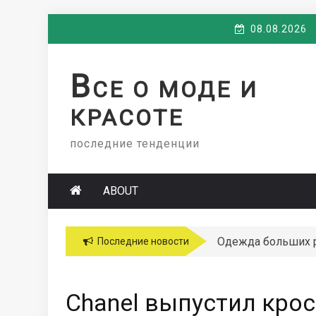
Skip
08.08.2026
to
content
В
СЕ О МОДЕ И
КРАСОТЕ
последние тенденции
ABOUT
Одежда больших 
Последние новости
Chanel выпустил крос