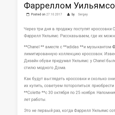
Фарреллом Уильямс
Posted on
27.10.2017
by
Sergey
Через три дня в продажу поступят кроссовки C
Фаррелл Уильямс. Рассказываем, где их можно
**Chanel ** вместе с **adidas **и музыкантом
Ф
лимитированную коллекцию кроссовок. Извест
Дизайн обуви придумал Уильямс: у Chanel был
стилю модного Дома.
Как будут выглядеть кроссовки и сколько они 
их купить, советуем поторопиться: приобрест
**Colette **с 30 октября по 25 ноября. Напомн
лет работы.
Это не первый раз, когда Фаррелл Уильямс сот