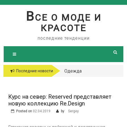
Skip
to
В
СЕ О МОДЕ И
content
КРАСОТЕ
последние тенденции
Одежда
Последние новости
больших
размеров
Курс на север: Reserved представляет
новую коллекцию Re.Design
Posted on
02.04.2019
by
Sergey