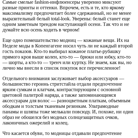
Самые смелые fashion-инфлюенсеры уверенно миксуют
разные принты и оттенки. Впрочем, есть и те, кто яркому
максимализму предпочитает более сдержанный, но не менее
выразительный белый total-look. Уверены: белый станет еще
одним заметным трендом наступающей осени. Так что и не
думайте всю осень ходить в черном!
Еще одно помешательство модниц — кожаные вещи. Их на
Неделе моды в Копенгагене носил чуть ли не каждый второй
гость показов. Кто-то выбирал кожаное платье-рубашку
прямого кроя выше колен, кто-то — брюки или юбку, кто-то
— шорты, а кто-то — тренч или куртку. Не знаем, как вы, но
лично мы внесли в список покупок все перечисленное!
Отдельного внимания заслуживает выбор аксессуаров —
большинство героинь стритстайла отдали предпочтение
ярким сумкам и клатчам, контрастирующим с основной
цветовой палитрой наряда, а также запоминающимся
аксессуарам для волос — разноцветным платкам, объемным
ободкам и толстым тканевым резинкам. Ультрамодные
панамы и шляпы тоже мелькали повсюду. И, похоже, ни один
образ не обошелся без модных солнцезащитных очков,
лаконичных ожерелий и колец.
Что касается обуви, то модницы отдавали предпочтение