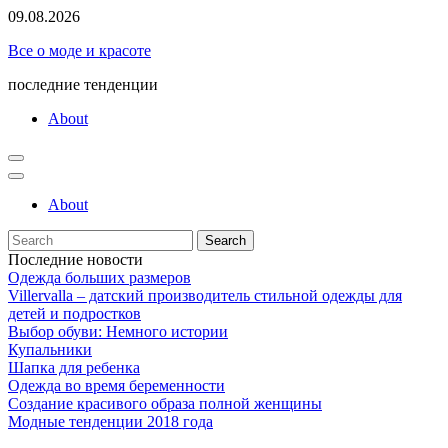
Skip
09.08.2026
to
Все о моде и красоте
content
последние тенденции
About
About
Search
for:
Последние новости
Одежда больших размеров
Villervalla – датский производитель стильной одежды для
детей и подростков
Выбор обуви: Немного истории
Купальники
Шапка для ребенка
Одежда во время беременности
Создание красивого образа полной женщины
Модные тенденции 2018 года