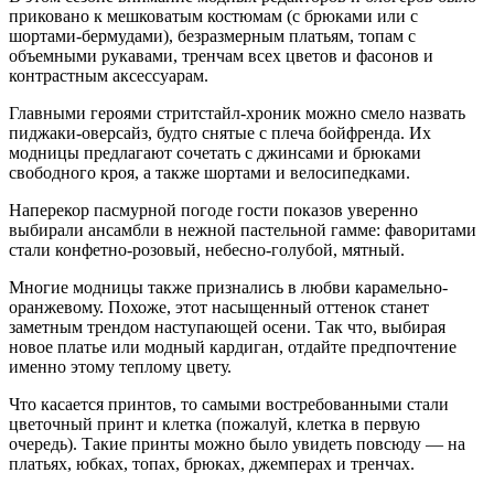
приковано к мешковатым костюмам (с брюками или с
шортами-бермудами), безразмерным платьям, топам с
объемными рукавами, тренчам всех цветов и фасонов и
контрастным аксессуарам.
Главными героями стритстайл-хроник можно смело назвать
пиджаки-оверсайз, будто снятые с плеча бойфренда. Их
модницы предлагают сочетать с джинсами и брюками
свободного кроя, а также шортами и велосипедками.
Наперекор пасмурной погоде гости показов уверенно
выбирали ансамбли в нежной пастельной гамме: фаворитами
стали конфетно-розовый, небесно-голубой, мятный.
Многие модницы также признались в любви карамельно-
оранжевому. Похоже, этот насыщенный оттенок станет
заметным трендом наступающей осени. Так что, выбирая
новое платье или модный кардиган, отдайте предпочтение
именно этому теплому цвету.
Что касается принтов, то самыми востребованными стали
цветочный принт и клетка (пожалуй, клетка в первую
очередь). Такие принты можно было увидеть повсюду — на
платьях, юбках, топах, брюках, джемперах и тренчах.