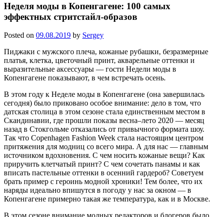
Неделя моды в Копенгагене: 100 самых
эффектных стритстайл-образов
Posted on
09.08.2019
by
Sergey
Пиджаки с мужского плеча, кожаные рубашки, безразмерные
платья, клетка, цветочный принт, акварельные оттенки и
выразительные аксессуары — гости Недели моды в
Копенгагене показывают, в чем встречать осень.
В этом году к Неделе моды в Копенгагене (она завершилась
сегодня) было приковано особое внимание: дело в том, что
датская столица в этом сезоне стала единственным местом в
Скандинавии, где прошли показы весна–лето 2020 — месяц
назад в Стокгольме отказались от привычного формата шоу.
Так что Copenhagen Fashion Week стала настоящим центром
притяжения для модниц со всего мира. А для нас — главным
источником вдохновения. С чем носить кожаные вещи? Как
приручить клетчатый принт? С чем сочетать панамы и как
вписать пастельные оттенки в осенний гардероб? Советуем
брать пример с героинь модной хроники! Тем более, что их
наряды идеально впишутся в погоду у нас за окном — в
Копенгагене примерно такая же температура, как и в Москве.
В этом сезоне внимание модных редакторов и блогеров было