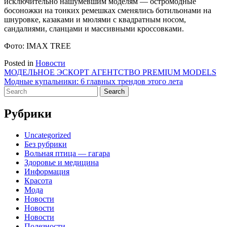
исключительно нашумевшим моделям — остромодные
босоножки на тонких ремешках сменялись ботильонами на
шнуровке, казаками и мюлями с квадратным носом,
сандалиями, сланцами и массивными кроссовками.
Фото: IMAX TREE
Posted in
Новости
Навигация
МОДЕЛЬНОЕ ЭСКОРТ АГЕНТСТВО PREMIUM MODELS
Модные купальники: 6 главных трендов этого лета
по
Search
записям
for:
Рубрики
Uncategorized
Без рубрики
Вольная птица — гагара
Здоровье и медицина
Информация
Красота
Мода
Новости
Новости
Новости
Полезности