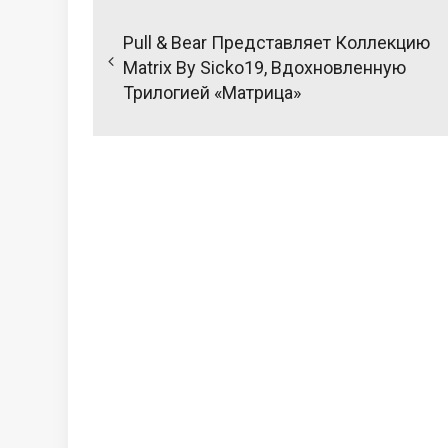
Навигация
по
Pull & Bear Представляет Коллекцию
записям
Matrix By Sicko19, Вдохновленную
Трилогией «Матрица»