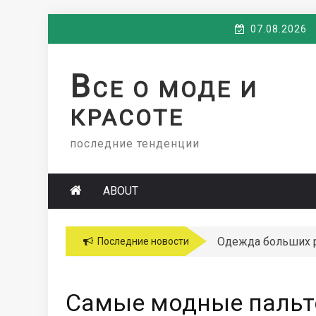
Skip
07.08.2026
to
content
В
СЕ О МОДЕ И
КРАСОТЕ
последние тенденции
ABOUT
Одежда больших 
Последние новости
Самые модные пальто