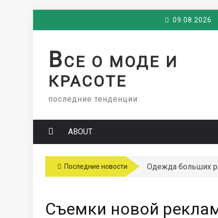
Skip
09.08.2026
to
content
В
СЕ О МОДЕ И
КРАСОТЕ
последние тенденции
ABOUT
Одежда больших 
Последние новости
Съемки новой рекламн