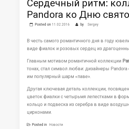
Сердечный ритм: кол
Pandora ко Дню свят
Posted on
11.02.2016
by
Sergey
В честь самого романтичного дня в году юве
виде фиалок и розовых сердец из драгоценных
Главным мотивом романтичной коллекции
Pan
тонах, стал символ любви: дизайнеры Pandora
им популярный шарм «паве».
Другая ключевая деталь коллекции, посвящен
цветок фиалки с четырьмя лепестками в фор
кольцо и подвеска из серебра в виде возду
цирконами.
Posted in
Новости