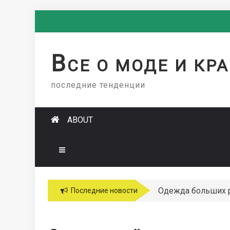
Skip
to
content
В
СЕ О МОДЕ И КР
последние тенденции
ABOUT
Одежда больших 
Последние новости