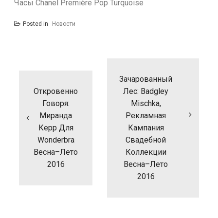
Часы Chanel Première Pop Turquoise
Posted in
Новости
Навигация
по
записям
Зачарованный
Откровенно
Лес: Badgley
Говоря:
Mischka,
Миранда
Рекламная
Керр Для
Кампания
Wonderbra
Свадебной
Весна–Лето
Коллекции
2016
Весна–Лето
2016