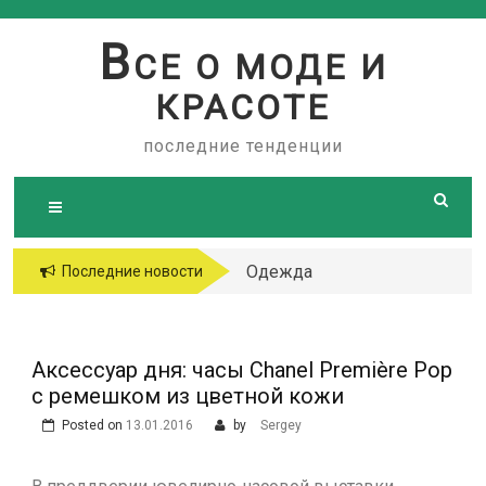
Skip
to
В
СЕ О МОДЕ И
content
КРАСОТЕ
последние тенденции
Одежда
Последние новости
больших
размеров
Аксессуар дня: часы Chanel Première Pop
c ремешком из цветной кожи
Posted on
13.01.2016
by
Sergey