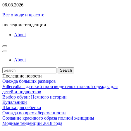
Skip
06.08.2026
to
Все о моде и красоте
content
последние тенденции
About
About
Search
for:
Последние новости
Одежда больших размеров
Villervalla – датский производитель стильной одежды для
детей и подростков
Выбор обуви: Немного истории
Купальники
Шапка для ребенка
Одежда во время беременности
Создание красивого образа полной женщины
Модные тенденции 2018 года