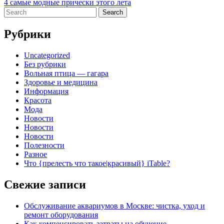
4 самые модные прически этого лета
по
Search
записям
for:
Рубрики
Uncategorized
Без рубрики
Вольная птица — гагара
Здоровье и медицина
Информация
Красота
Мода
Новости
Новости
Новости
Полезности
Разное
Что {прелесть что такое|красивый} iTable?
Свежие записи
Обслуживание аквариумов в Москве: чистка, уход и
ремонт оборудования
Как компенсировать затраты на обучение