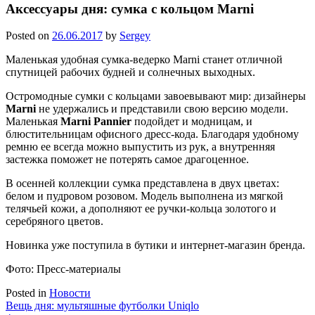
Аксессуары дня: сумка с кольцом Marni
Posted on
26.06.2017
by
Sergey
Маленькая удобная сумка-ведерко Marni станет отличной
спутницей рабочих будней и солнечных выходных.
Остромодные сумки с кольцами завоевывают мир: дизайнеры
Marni
не удержались и представили свою версию модели.
Маленькая
Marni Pannier
подойдет и модницам, и
блюстительницам офисного дресс-кода. Благодаря удобному
ремню ее всегда можно выпустить из рук, а внутренняя
застежка поможет не потерять самое драгоценное.
В осенней коллекции сумка представлена в двух цветах:
белом и пудровом розовом. Модель выполнена из мягкой
телячьей кожи, а дополняют ее ручки-кольца золотого и
серебряного цветов.
Новинка уже поступила в бутики и интернет-магазин бренда.
Фото: Пресс-материалы
Posted in
Новости
Навигация
Вещь дня: мультяшные футболки Uniqlo