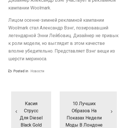
Дизайнер Александр Вэнг участвует в рекламной
кампании Woolmark.
Лицом осенне-зимней рекламной кампании
Woolmark стал Александр Вэнг, позировавший
легендарной Энни Лейбовиц. Дизайнер не привык
к роли модели, но выглядит в этом качестве
вполне убедительно. Представляет Вэнг вещи из
шерсти мериноса.
Posted in
Новости
Навигация
по
записям
Касия
10 Лучших
Струсс
Образов На
Для Diesel
Показах Недели
Black Gold
Моды В Лондоне