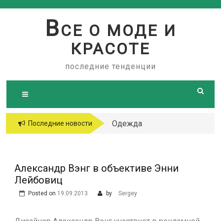
Skip
to
В
СЕ О МОДЕ И
content
КРАСОТЕ
последние тенденции
Одежда
Последние новости
больших
размеров
Александр Вэнг в объективе Энни
Лейбовиц
Posted on
19.09.2013
by
Sergey