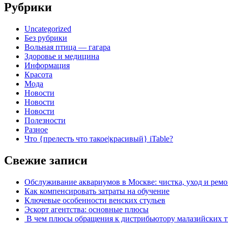
Рубрики
Uncategorized
Без рубрики
Вольная птица — гагара
Здоровье и медицина
Информация
Красота
Мода
Новости
Новости
Новости
Полезности
Разное
Что {прелесть что такое|красивый} iTable?
Свежие записи
Обслуживание аквариумов в Москве: чистка, уход и рем
Как компенсировать затраты на обучение
Ключевые особенности венских стульев
Эскорт агентства: основные плюсы
В чем плюсы обращения к дистрибьютору малазийских т