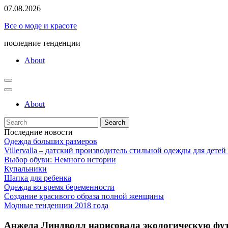
Skip
07.08.2026
to
Все о моде и красоте
content
последние тенденции
About
About
Search
for:
Последние новости
Одежда больших размеров
Villervalla – датский производитель стильной одежды для детей
Выбор обуви: Немного истории
Купальники
Шапка для ребенка
Одежда во время беременности
Создание красивого образа полной женщины
Модные тенденции 2018 года
Анжела Линдволл нарисовала экологическую фу