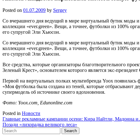
Posted on
01.07.2009
by
Sergey
Со вчерашнего дня ведущий в мире виртуальный бутик моды и
коллекции «ever.green». Вещи, а точнее, футболки из 100% о
его супругой Эли Хьюсон.
Со вчерашнего дня ведущий в мире виртуальный бутик моды и
коллекции «ever.green». Вещи, а точнее, футболки из 100% о
его супругой Эли Хьюсон.
Все средства, которые организаторы благотворительного про
Зеленый Крест», основателем которого является экс-президен
Первой на виртуальных полках мультибренда Yoox появилась 
«Моя футболка была создана из теней, которые отбрасывают дер
супермодель об источнике своего вдохновения.
Фото: Yoox.com, Edunonline.com
Posted in
Новости
Навигация
Главные рекламные кампании осени: Кира Найтли, Мадонна 
Позади «лихорадка великого леса»
по
Search
записям
for: