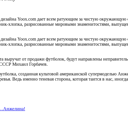
 дизайна Yoox.сom дает всем ратующим за чистую окружающую 
рганик-хлопка, разрисованные мировыми знаменитостями, выпущ
 дизайна Yoox.сom дает всем ратующим за чистую окружающую 
рганик-хлопка, разрисованные мировыми знаменитостями, выпущ
екта выручат от продажи футболок, будут направлены неправит
т СССР Михаил Горбачев.
футболка, созданная культовой американской супермоделью Анж
евья. Ведь именно теневая сторона, которая таится в нас, иногда
и…Анжелина!