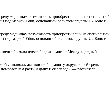
среду модницам возможность приобрести вещи из специальной
ены под маркой Edun, основанной солистом группы U2 Боно и
среду модницам возможность приобрести вещи из специальной
ены под маркой Edun, основанной солистом группы U2 Боно и
ельственной экологической организации «Международный
елой Линдволл, активисткой в защиту окружающей среды.
 помогает нам расти и двигаться вперед», — рассказала