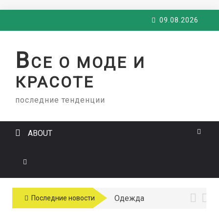
Skip
09.08.2026
to
content
В
СЕ О МОДЕ И
КРАСОТЕ
последние тенденции
ABOUT
Одежда
Последние новости
больших