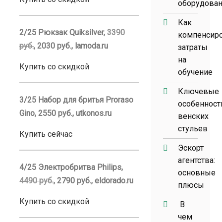
оборудова
Как
2/25 Рюкзак Quiksilver,
3390
компенсир
руб.
, 2030 руб., lamoda.ru
затраты
на
Купить со скидкой
обучение
Ключевые
3/25 Набор для бритья Proraso
особенност
Gino, 2550 руб., utkonos.ru
венских
стульев
Купить сейчас
Эскорт
агентства:
4/25 Электробритва Philips,
основные
4490 руб.
, 2790 руб., eldorado.ru
плюсы
Купить со скидкой
В
чем