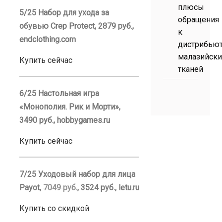
плюсы
5/25 Набор для ухода за
обращения
обувью Crep Protect, 2879 руб.,
к
endclothing.com
дистрибью
малазийски
Купить сейчас
тканей
6/25 Настольная игра
«Монополия. Рик и Морти»,
3490 руб., hobbygames.ru
Купить сейчас
7/25 Уходовый набор для лица
Payot,
7049 руб.
, 3524 руб., letu.ru
Купить со скидкой