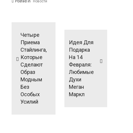
Posted in
Новости
Навигация
по
Четыре
записям
Приема
Идея Для
Стайлинга,
Подарка
Которые
На 14
Сделают
Февраля:
Образ
Любимые
Модным
Духи
Без
Меган
Особых
Маркл
Усилий