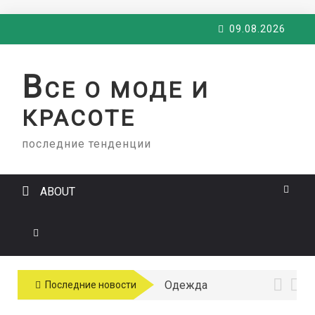
Skip
09.08.2026
to
content
В
СЕ О МОДЕ И
КРАСОТЕ
последние тенденции
ABOUT
Одежда
Последние новости
больших