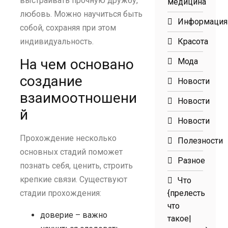
выстраивать прочную дружбу,
медицина
любовь. Можно научиться быть
Информация
собой, сохраняя при этом
индивидуальность.
Красота
На чем основано
Мода
создание
Новости
взаимоотношени
Новости
й
Новости
Прохождение несколько
Полезности
основных стадий поможет
Разное
познать себя, ценить, строить
крепкие связи. Существуют
Что
стадии прохождения:
{прелесть
что
доверие – важно
такое|