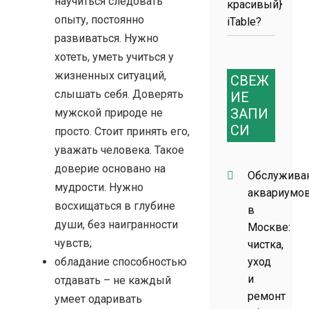
научиться следовать
красивый}
опыту, постоянно
iTable?
развиваться. Нужно
хотеть, уметь учиться у
жизненных ситуаций,
СВЕЖ
слышать себя. Доверять
ИЕ
ЗАПИ
мужской природе не
СИ
просто. Стоит принять его,
уважать человека. Такое
доверие основано на
Обслужива
мудрости. Нужно
аквариумо
восхищаться в глубине
в
души, без наигранности
Москве:
чувств;
чистка,
обладание способностью
уход
и
отдавать – не каждый
ремонт
умеет одаривать