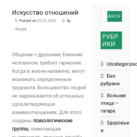
размеров
Искусство отношений
Search
Posted on
02.02.2020
by
for:
Sergey
РУБР
ИКИ
Общение с друзьями, близким
человеком, требует гармонии.
Uncategorize
Когда в жизни налажено, могут
Без
возникать определенные
рубрики
трудности. Большинство людей
Вольная
не задумывается об успешных,
птица —
удовлетворяющих
гагара
взаимоотношениях. Для этого
созданы
психологические
Здоровье
группы
,
помогающие
и