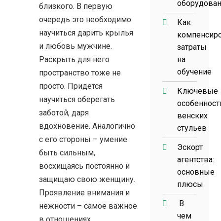
оборудова
близкого. В первую
очередь это необходимо
Как
научиться дарить крылья
компенсир
и любовь мужчине.
затраты
Раскрыть для него
на
обучение
пространство тоже не
просто. Придется
Ключевые
научиться оберегать
особенност
заботой, даря
венских
вдохновение. Аналогично
стульев
с его стороны – умение
Эскорт
быть сильным,
агентства:
восхищаясь постоянно и
основные
защищаю свою женщину.
плюсы
Проявление внимания и
В
нежности – самое важное
чем
в отношениях.