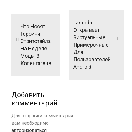
Навигация
по
Lamoda
Что Носят
записям
Открывает
Героини
Виртуальные
Стритстайла
Примерочные
На Неделе
Для
Моды В
Пользователей
Копенгагене
Android
Добавить
комментарий
Для отправки комментария
вам необходимо
авторизоваться
.