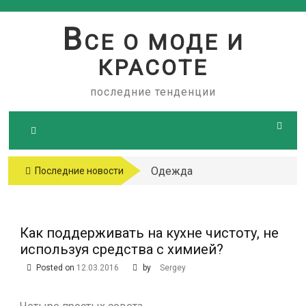
Skip
to
В
СЕ О МОДЕ И
content
КРАСОТЕ
последние тенденции
Одежда
Последние новости
больших
размеров
Как поддерживать на кухне чистоту, не
используя средства с химией?
Posted on
12.03.2016
by
Sergey